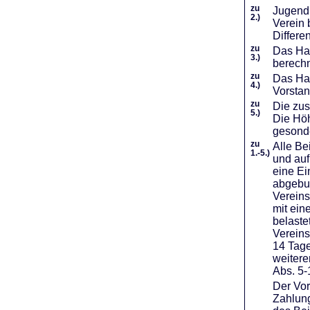
zu
Jugendl
2.)
Verein 
Differe
zu
Das Haf
3.)
berechn
zu
Das Hal
4.)
Vorstan
zu
Die zus
5.)
Die Höh
gesond
zu
Alle Be
1.-5.)
und auf
eine Ei
abgebuc
Vereins
mit ein
belaste
Vereins
14 Tage
weiter
Abs. 5-
Der Vor
Zahlung