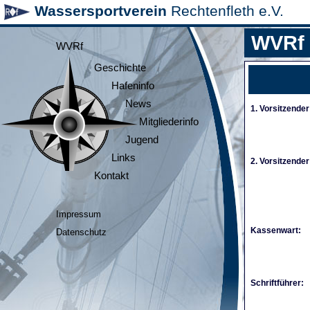
Wassersportverein
Rechtenfleth e.V.
WVRf
WVRf
Geschichte
Hafeninfo
News
1. Vorsitzender
Mitgliederinfo
Jugend
Links
2. Vorsitzender
Kontakt
Impressum
Kassenwart:
Datenschutz
Schriftführer: