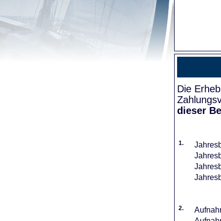
Die Erheb
Zahlungsv
dieser Be
1.
Jahresb
Jahresb
Jahresb
Jahresb
2.
Aufnahm
Aufnahm