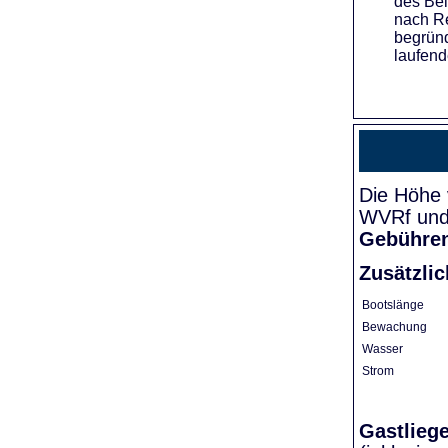
des Bei
nach Re
begründ
laufend
Die Höhe 
WVRf und 
Gebühre
Zusätzli
Bootslänge
Bewachung
Wasser
Strom
Gastlieg