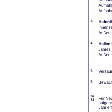
Aufnahm
Aufnah
3.
Hafenli
Innense
Außense
4.
Hallenl
Jahresl
Außenpl
5.
Versäum
6.
Bewach
zu
Für Neu
1.)
aufgeno
Jahr er