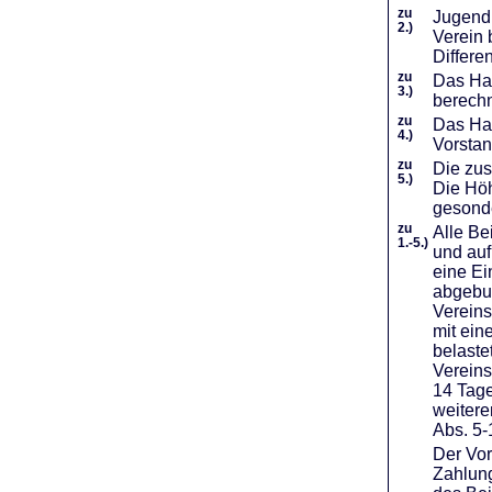
zu
Jugendl
2.)
Verein 
Differe
zu
Das Haf
3.)
berechn
zu
Das Hal
4.)
Vorstan
zu
Die zus
5.)
Die Höh
gesond
zu
Alle Be
1.-5.)
und auf
eine Ei
abgebuc
Vereins
mit ein
belaste
Vereins
14 Tage
weiter
Abs. 5-
Der Vor
Zahlung