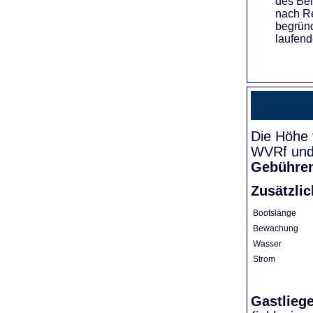
des Bei
nach Re
begründ
laufend
Die Höhe 
WVRf und 
Gebühre
Zusätzli
Bootslänge
Bewachung
Wasser
Strom
Gastlieg