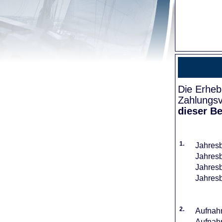
Die Erheb
Zahlungsv
dieser Be
1.
Jahresb
Jahresb
Jahresb
Jahresb
2.
Aufnahm
Aufnahm