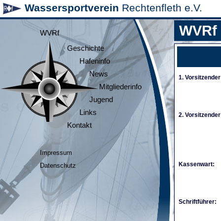
Wassersportverein
Rechtenfleth e.V.
WVRf
WVRf
Geschichte
Hafeninfo
News
1. Vorsitzender
Mitgliederinfo
Jugend
Links
2. Vorsitzender
Kontakt
Impressum
Kassenwart:
Datenschutz
Schriftführer: