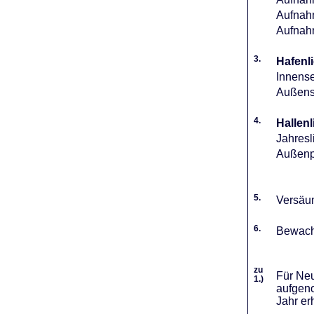
Aufnahm
Aufnah
3.
Hafenli
Innense
Außense
4.
Hallenl
Jahresl
Außenpl
5.
Versäum
6.
Bewach
zu
Für Neu
1.)
aufgeno
Jahr er