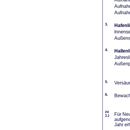
Aufnahm
Aufnah
3.
Hafenli
Innense
Außense
4.
Hallenl
Jahresl
Außenpl
5.
Versäum
6.
Bewach
zu
Für Neu
1.)
aufgeno
Jahr er