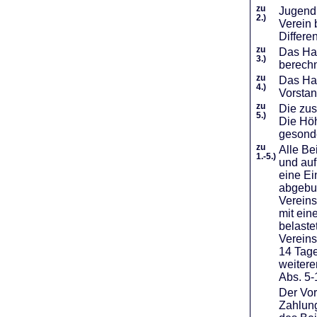
zu
Jugendl
2.)
Verein 
Differe
zu
Das Haf
3.)
berechn
zu
Das Hal
4.)
Vorstan
zu
Die zus
5.)
Die Höh
gesond
zu
Alle Be
1.-5.)
und auf
eine Ei
abgebuc
Vereins
mit ein
belaste
Vereins
14 Tage
weiter
Abs. 5-
Der Vor
Zahlung