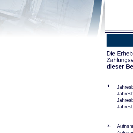
Die Erheb
Zahlungsv
dieser Be
1.
Jahresb
Jahresb
Jahresb
Jahresb
2.
Aufnahm
Aufnahm