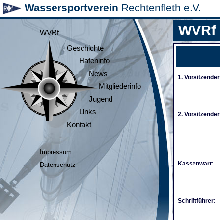
Wassersportverein
Rechtenfleth e.V.
WVRf
WVRf
Geschichte
Hafeninfo
News
1. Vorsitzender
Mitgliederinfo
Jugend
Links
2. Vorsitzender
Kontakt
Impressum
Kassenwart:
Datenschutz
Schriftführer: