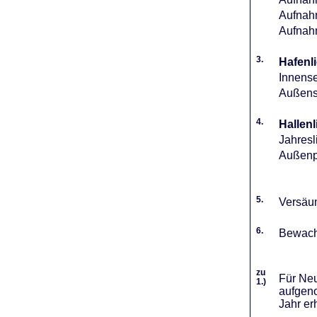
Aufnahm
Aufnah
3.
Hafenli
Innense
Außense
4.
Hallenl
Jahresl
Außenpl
5.
Versäum
6.
Bewach
zu
Für Neu
1.)
aufgeno
Jahr er