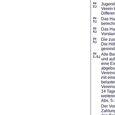
zu
Jugendl
2.)
Verein 
Differe
zu
Das Haf
3.)
berechn
zu
Das Hal
4.)
Vorstan
zu
Die zus
5.)
Die Höh
gesond
zu
Alle Be
1.-5.)
und auf
eine Ei
abgebuc
Vereins
mit ein
belaste
Vereins
14 Tage
weiter
Abs. 5-
Der Vor
Zahlung