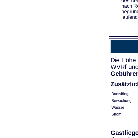
des Bei
nach Re
begründ
laufend
Die Höhe 
WVRf und 
Gebühre
Zusätzli
Bootslänge
Bewachung
Wasser
Strom
Gastlieg