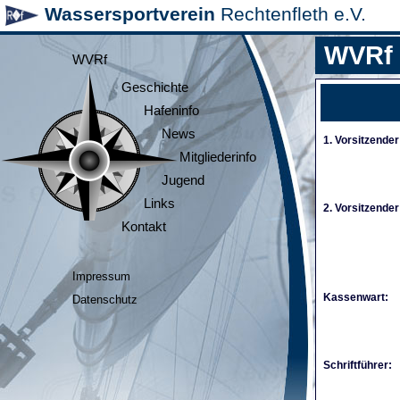
Wassersportverein
Rechtenfleth e.V.
WVRf
WVRf
Geschichte
Hafeninfo
News
1. Vorsitzender
Mitgliederinfo
Jugend
Links
2. Vorsitzender
Kontakt
Impressum
Kassenwart:
Datenschutz
Schriftführer: