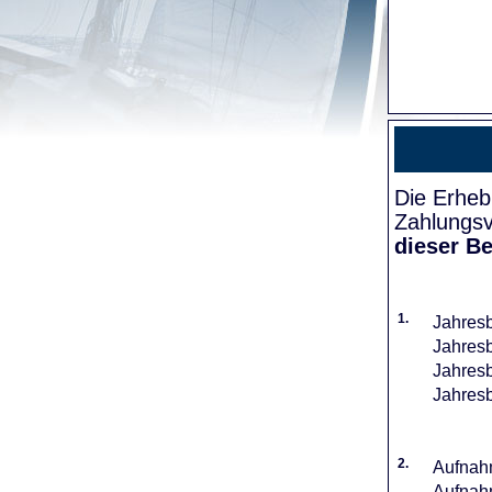
Die Erheb
Zahlungsv
dieser Be
1.
Jahresb
Jahresb
Jahresb
Jahresb
2.
Aufnahm
Aufnahm