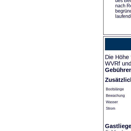
des Bei
nach Re
begründ
laufend
Die Höhe 
WVRf und 
Gebühre
Zusätzli
Bootslänge
Bewachung
Wasser
Strom
Gastlieg