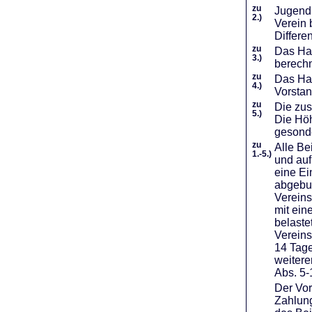
zu
Jugendl
2.)
Verein 
Differe
zu
Das Haf
3.)
berechn
zu
Das Hal
4.)
Vorstan
zu
Die zus
5.)
Die Höh
gesond
zu
Alle Be
1.-5.)
und auf
eine Ei
abgebuc
Vereins
mit ein
belaste
Vereins
14 Tage
weiter
Abs. 5-
Der Vor
Zahlung