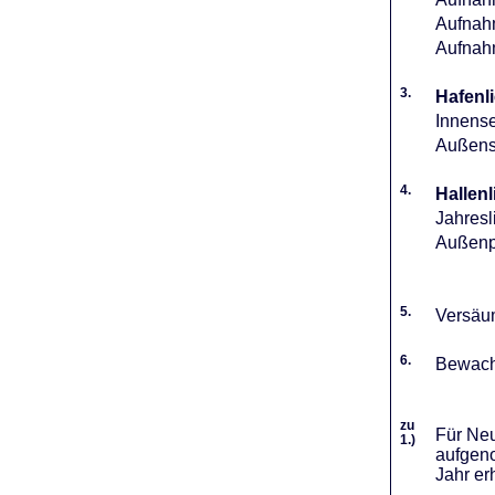
Aufnahm
Aufnah
3.
Hafenli
Innense
Außense
4.
Hallenl
Jahresl
Außenpl
5.
Versäum
6.
Bewach
zu
Für Neu
1.)
aufgeno
Jahr er