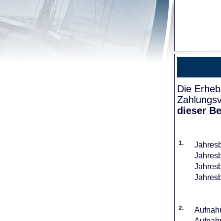
Die Erheb
Zahlungsv
dieser Be
1.
Jahresb
Jahresb
Jahresb
Jahresb
2.
Aufnahm
Aufnahm