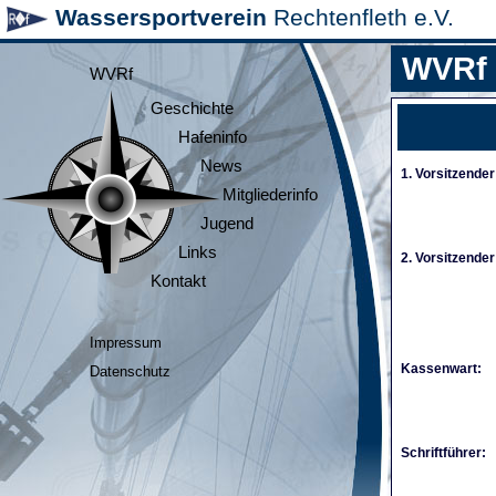
Wassersportverein
Rechtenfleth e.V.
WVRf
WVRf
Geschichte
Hafeninfo
News
1. Vorsitzender
Mitgliederinfo
Jugend
Links
2. Vorsitzender
Kontakt
Impressum
Kassenwart:
Datenschutz
Schriftführer: