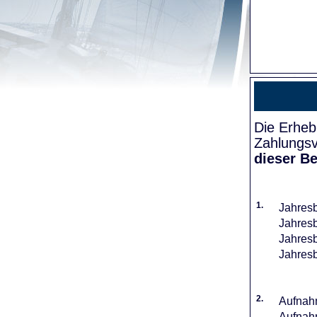
Die Erheb
Zahlungsv
dieser Be
1.
Jahresb
Jahresb
Jahresb
Jahresb
2.
Aufnahm
Aufnahm