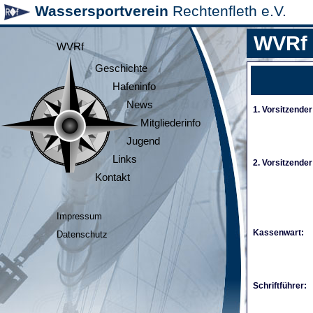
Wassersportverein
Rechtenfleth e.V.
WVRf
WVRf
Geschichte
Hafeninfo
News
1. Vorsitzender
Mitgliederinfo
Jugend
Links
2. Vorsitzender
Kontakt
Impressum
Kassenwart:
Datenschutz
Schriftführer: