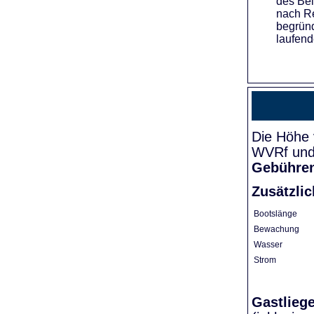
des Bei
nach Re
begründ
laufend
Die Höhe 
WVRf und 
Gebühre
Zusätzli
Bootslänge
Bewachung
Wasser
Strom
Gastlieg