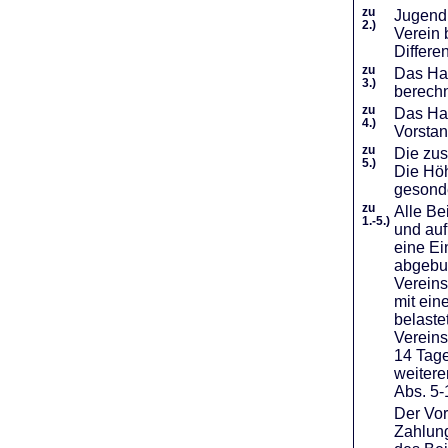
zu
Jugendl
2.)
Verein 
Differe
zu
Das Haf
3.)
berechn
zu
Das Hal
4.)
Vorstan
zu
Die zus
5.)
Die Höh
gesond
zu
Alle Be
1.-5.)
und auf
eine Ei
abgebuc
Vereins
mit ein
belaste
Vereins
14 Tage
weiter
Abs. 5-
Der Vor
Zahlung