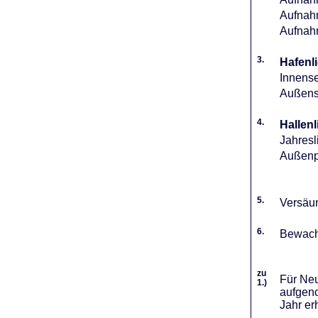
Aufnahm
Aufnah
3.
Hafenli
Innense
Außense
4.
Hallenl
Jahresl
Außenpl
5.
Versäum
6.
Bewach
zu
Für Neu
1.)
aufgeno
Jahr er