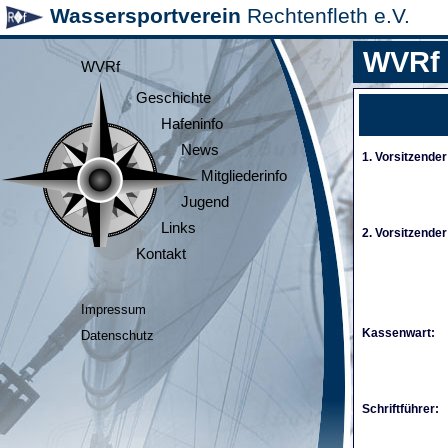
Wassersportverein
Rechtenfleth e.V.
WVRf
WVRf
Geschichte
Hafeninfo
News
1. Vorsitzender
Mitgliederinfo
Jugend
Links
2. Vorsitzender
Kontakt
Impressum
Kassenwart:
Datenschutz
Schriftführer: