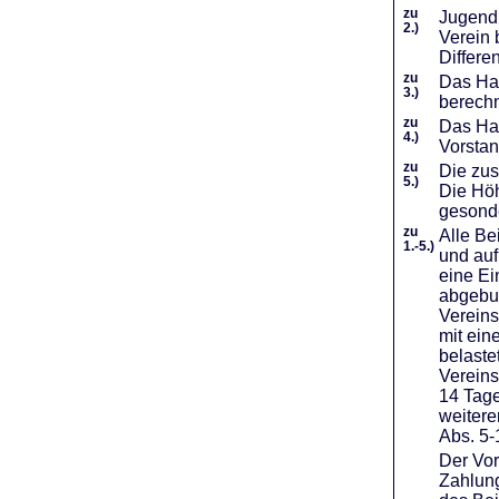
zu
Jugendl
2.)
Verein 
Differe
zu
Das Haf
3.)
berechn
zu
Das Hal
4.)
Vorstan
zu
Die zus
5.)
Die Höh
gesond
zu
Alle Be
1.-5.)
und auf
eine Ei
abgebuc
Vereins
mit ein
belaste
Vereins
14 Tage
weiter
Abs. 5-
Der Vor
Zahlung