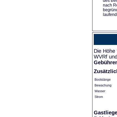
des Bei
nach Re
begründ
laufend
Die Höhe 
WVRf und 
Gebühre
Zusätzli
Bootslänge
Bewachung
Wasser
Strom
Gastlieg