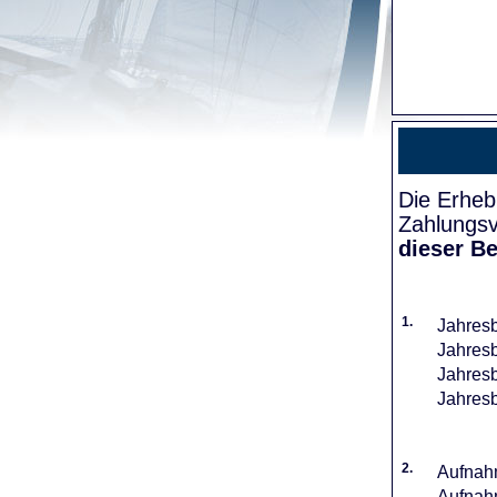
Die Erheb
Zahlungsv
dieser Be
1.
Jahresb
Jahresb
Jahresb
Jahresb
2.
Aufnahm
Aufnahm