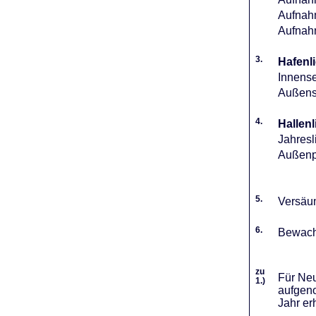
Aufnahm
Aufnah
3.
Hafenli
Innense
Außense
4.
Hallenl
Jahresl
Außenpl
5.
Versäum
6.
Bewach
zu
Für Neu
1.)
aufgeno
Jahr er