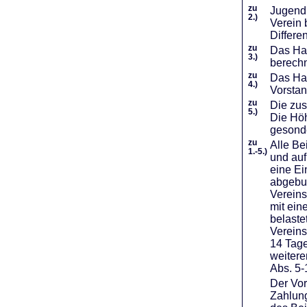
zu
Jugendl
2.)
Verein 
Differe
zu
Das Haf
3.)
berechn
zu
Das Hal
4.)
Vorstan
zu
Die zus
5.)
Die Höh
gesond
zu
Alle Be
1.-5.)
und auf
eine Ei
abgebuc
Vereins
mit ein
belaste
Vereins
14 Tage
weiter
Abs. 5-
Der Vor
Zahlung