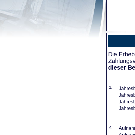
Die Erheb
Zahlungsv
dieser Be
1.
Jahresb
Jahresb
Jahresb
Jahresb
2.
Aufnahm
Aufnahm