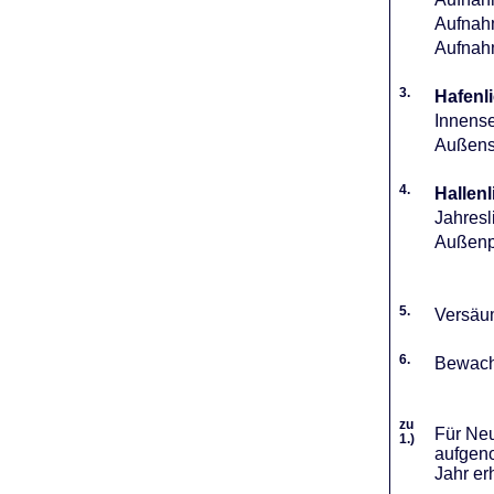
Aufnahm
Aufnah
3.
Hafenli
Innense
Außense
4.
Hallenl
Jahresl
Außenpl
5.
Versäum
6.
Bewach
zu
Für Neu
1.)
aufgeno
Jahr er