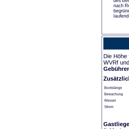
des Bei
nach Re
begründ
laufend
Die Höhe 
WVRf und 
Gebühre
Zusätzli
Bootslänge
Bewachung
Wasser
Strom
Gastlieg