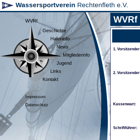
Wassersportverein
Rechtenfleth e.V.
WVRf
WVRf
Geschichte
Hafeninfo
News
1. Vorsitzender
Mitgliederinfo
Jugend
Links
2. Vorsitzender
Kontakt
Impressum
Kassenwart:
Datenschutz
Schriftführer: