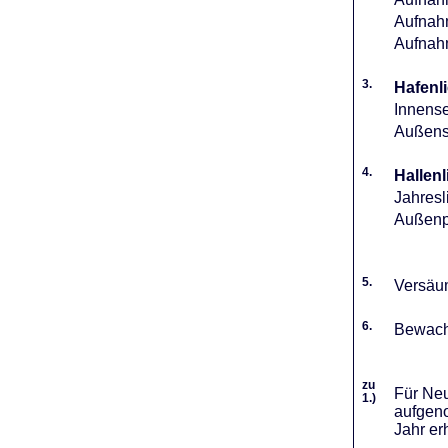
Aufnahm
Aufnah
3.
Hafenli
Innense
Außense
4.
Hallenl
Jahresl
Außenpl
5.
Versäum
6.
Bewach
zu
Für Neu
1.)
aufgeno
Jahr er