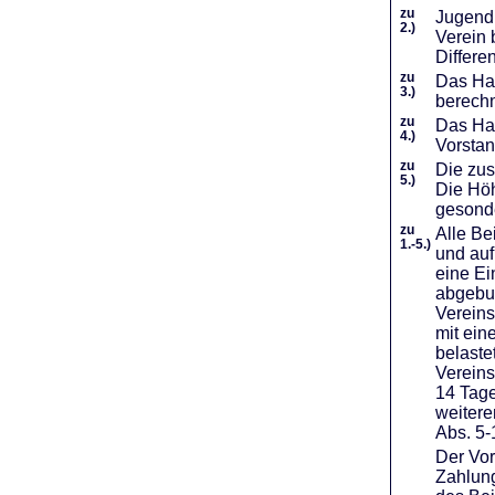
zu
Jugendl
2.)
Verein 
Differe
zu
Das Haf
3.)
berechn
zu
Das Hal
4.)
Vorstan
zu
Die zus
5.)
Die Höh
gesond
zu
Alle Be
1.-5.)
und auf
eine Ei
abgebuc
Vereins
mit ein
belaste
Vereins
14 Tage
weiter
Abs. 5-
Der Vor
Zahlung