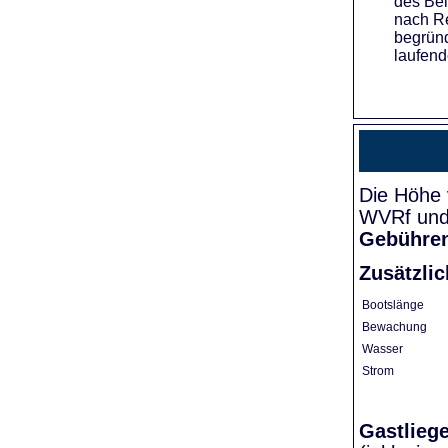
des Bei
nach Re
begründ
laufend
Die Höhe 
WVRf und 
Gebühre
Zusätzli
Bootslänge
Bewachung
Wasser
Strom
Gastlieg