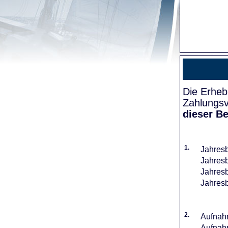
Die Erheb
Zahlungsv
dieser Be
1.
Jahresb
Jahresb
Jahresb
Jahresb
2.
Aufnahm
Aufnahm