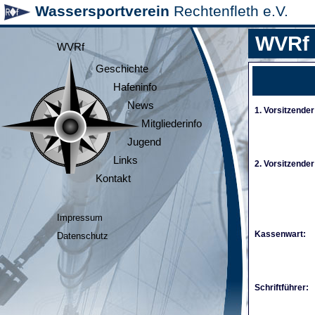
Wassersportverein
Rechtenfleth e.V.
WVRf
WVRf
Geschichte
Hafeninfo
News
1. Vorsitzender
Mitgliederinfo
Jugend
Links
2. Vorsitzender
Kontakt
Impressum
Kassenwart:
Datenschutz
Schriftführer: