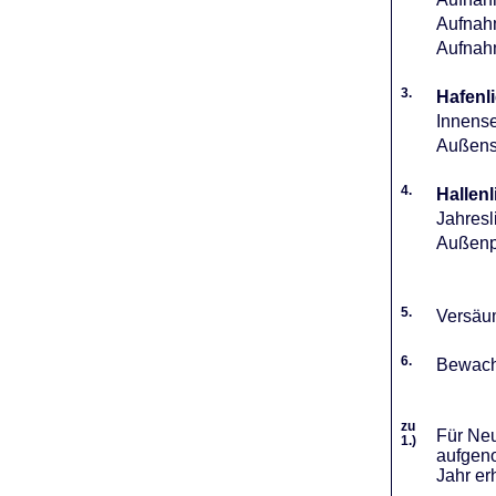
Aufnahm
Aufnah
3.
Hafenli
Innense
Außense
4.
Hallenl
Jahresl
Außenpl
5.
Versäum
6.
Bewach
zu
Für Neu
1.)
aufgeno
Jahr er