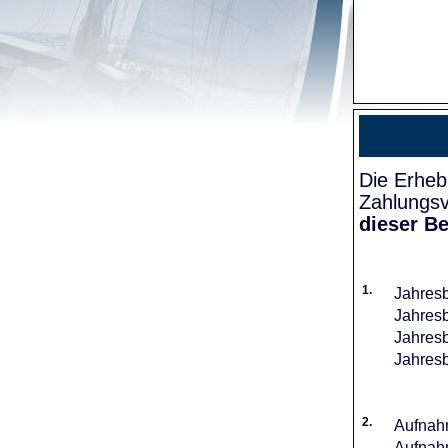
Die Erheb
Zahlungsv
dieser Be
1.
Jahresb
Jahresb
Jahresb
Jahresb
2.
Aufnahm
Aufnahm