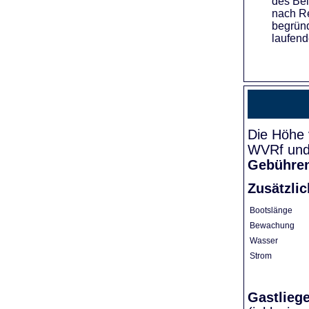
des Bei
nach Re
begründ
laufend
Die Höhe 
WVRf und 
Gebühre
Zusätzli
Bootslänge
Bewachung
Wasser
Strom
Gastlieg