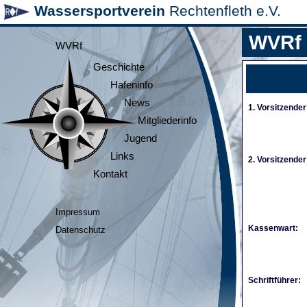
Wassersportverein
Rechtenfleth e.V.
WVRf
WVRf
Geschichte
Hafeninfo
News
1. Vorsitzender
Mitgliederinfo
Jugend
Links
2. Vorsitzender
Kontakt
Impressum
Kassenwart:
Datenschutz
Schriftführer: