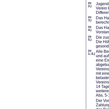
zu
Jugendl
2.)
Verein 
Differe
zu
Das Haf
3.)
berechn
zu
Das Hal
4.)
Vorstan
zu
Die zus
5.)
Die Höh
gesond
zu
Alle Be
1.-5.)
und auf
eine Ei
abgebuc
Vereins
mit ein
belaste
Vereins
14 Tage
weiter
Abs. 5-
Der Vor
Zahlung