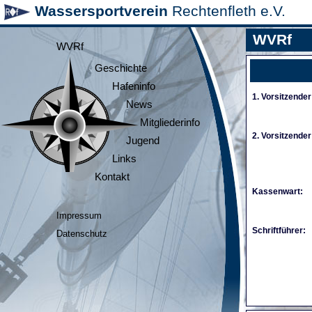
Wassersportverein
Rechtenfleth e.V.
WVRf
WVRf
Geschichte
Hafeninfo
1. Vorsitzender
News
Mitgliederinfo
2. Vorsitzender
Jugend
Links
Kontakt
Kassenwart:
Impressum
Schriftführer:
Datenschutz