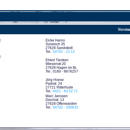
Vorsta
:
Eicke Harno
Surwisch 35
27628 Sandstedt
Tel.:
04702 - 12 12
:
Ehlert Tienken
Wiesenstr.20
27628 Hagen im Br.
Tel.: 0160 - 8678257
Jörg Hoese
Parkstr. 24
27721 Ritterhude
Tel.:
0421 - 63 52 71
Marc Janssen
Deichstr. 13
27628 Offenwarden
Tel.:
04702 - 330633