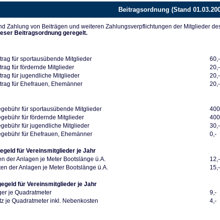
Beitragsordnung (Stand 01.03.20
d Zahlung von Beiträgen und weiteren Zahlungsverpflichtungen der Mitglieder de
ieser Beitragsordnung geregelt.
trag für sportausübende Mitglieder
60,
rag für fördernde Mitglieder
20,
rag für jugendliche Mitglieder
20,
trag für Ehefrauen, Ehemänner
20,
ebühr für sportausübende Mitglieder
400
ebühr für fördernde Mitglieder
400
ebühr für jugendliche Mitglieder
30,
gebühr für Ehefrauen, Ehemänner
0,-
egeld für Vereinsmitglieder je Jahr
en der Anlagen je Meter Bootslänge ü.A.
12,
en der Anlagen je Meter Bootslänge ü.A.
15,
gegeld für Vereinsmitglieder je Jahr
ger je Quadratmeter
9,-
z je Quadratmeter inkl. Nebenkosten
4,-