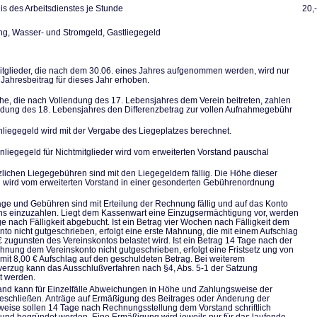
s des Arbeitsdienstes je Stunde
20,
, Wasser- und Stromgeld, Gastliegegeld
tglieder, die nach dem 30.06. eines Jahres aufgenommen werden, wird nur
 Jahresbeitrag für dieses Jahr erhoben.
he, die nach Vollendung des 17. Lebensjahres dem Verein beitreten, zahlen
ndung des 18. Lebensjahres den Differenzbetrag zur vollen Aufnahmegebühr
liegegeld wird mit der Vergabe des Liegeplatzes berechnet.
nliegegeld für Nichtmitglieder wird vom erweiterten Vorstand pauschal
zlichen Liegegebühren sind mit den Liegegeldern fällig. Die Höhe dieser
wird vom erweiterten Vorstand in einer gesonderten Gebührenordnung
räge und Gebühren sind mit Erteilung der Rechnung fällig und auf das Konto
ns einzuzahlen. Liegt dem Kassenwart eine Einzugsermächtigung vor, werden
ge nach Fälligkeit abgebucht. Ist ein Betrag vier Wochen nach Fälligkeit dem
nto nicht gutgeschrieben, erfolgt eine erste Mahnung, die mit einem Aufschlag
€ zugunsten des Vereinskontos belastet wird. Ist ein Betrag 14 Tage nach der
hnung dem Vereinskonto nicht gutgeschrieben, erfolgt eine Fristsetz ung von
mit 8,00 € Aufschlag auf den geschuldeten Betrag. Bei weiterem
erzug kann das Ausschlußverfahren nach §4, Abs. 5-1 der Satzung
et werden.
and kann für Einzelfälle Abweichungen in Höhe und Zahlungsweise der
eschließen. Anträge auf Ermäßigung des Beitrages oder Änderung der
eise sollen 14 Tage nach Rechnungsstellung dem Vorstand schriftlich