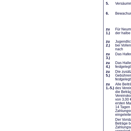
5.
Versäumni
6.
Bewachung
zu
Für Neumi
1.)
der halbe
zu
Jugendlic
2.)
bei Volle
nach
zu
Das Hafen
3.)
zu
Das Halle
4.)
festgelegt
zu
Die zusät
5.)
Gebühren 
festgelegt
zu
Alle Beit
1.-5.)
des Verei
die Beträ
Vereinsko
von 3,00 
ersten Ma
14 Tagen 
Zahlungsv
eingeleit
Der Vorst
Beträge b
Zahlungsw