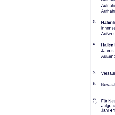
Aufnahm
Aufnah
3.
Hafenli
Innense
Außense
4.
Hallenl
Jahresl
Außenpl
5.
Versäum
6.
Bewach
zu
Für Neu
1.)
aufgeno
Jahr er