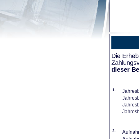
Die Erheb
Zahlungsv
dieser Be
1.
Jahresb
Jahresb
Jahresb
Jahresb
2.
Aufnahm
Aufnahm