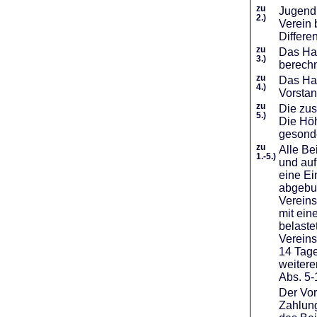
zu
Jugendl
2.)
Verein 
Differe
zu
Das Haf
3.)
berechn
zu
Das Hal
4.)
Vorstan
zu
Die zus
5.)
Die Höh
gesond
zu
Alle Be
1.-5.)
und auf
eine Ei
abgebuc
Vereins
mit ein
belaste
Vereins
14 Tage
weiter
Abs. 5-
Der Vor
Zahlung