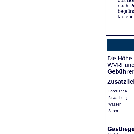
des Bei
nach Re
begründ
laufend
Die Höhe 
WVRf und 
Gebühre
Zusätzli
Bootslänge
Bewachung
Wasser
Strom
Gastlieg