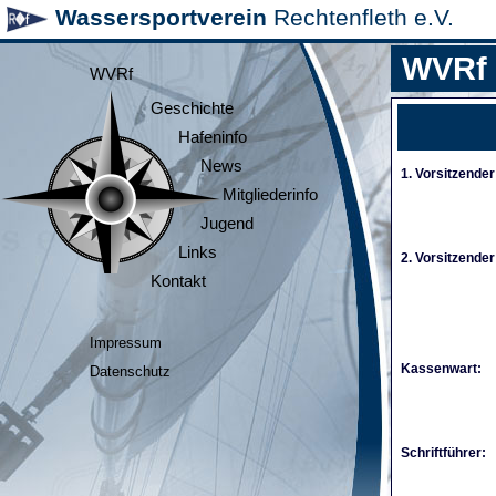
Wassersportverein
Rechtenfleth e.V.
WVRf
WVRf
Geschichte
Hafeninfo
News
1. Vorsitzender
Mitgliederinfo
Jugend
Links
2. Vorsitzender
Kontakt
Impressum
Kassenwart:
Datenschutz
Schriftführer: