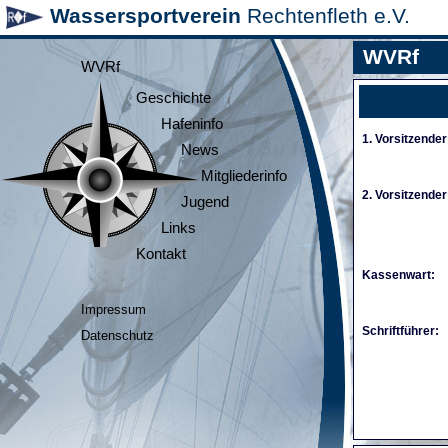
Wassersportverein
Rechtenfleth e.V.
WVRf
WVRf
Geschichte
Hafeninfo
1. Vorsitzender
News
Mitgliederinfo
2. Vorsitzender
Jugend
Links
Kontakt
Kassenwart:
Impressum
Schriftführer:
Datenschutz