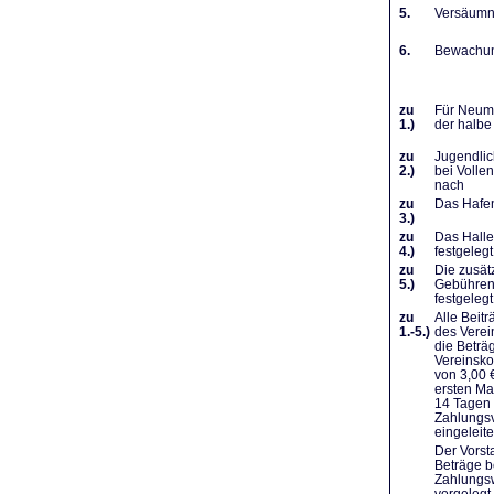
5.
Versäumni
6.
Bewachung
zu
Für Neumi
1.)
der halbe
zu
Jugendlic
2.)
bei Volle
nach
zu
Das Hafen
3.)
zu
Das Halle
4.)
festgelegt
zu
Die zusät
5.)
Gebühren 
festgelegt
zu
Alle Beit
1.-5.)
des Verei
die Beträ
Vereinsko
von 3,00 
ersten Ma
14 Tagen 
Zahlungsv
eingeleit
Der Vorst
Beträge b
Zahlungsw