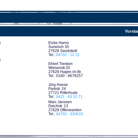
Vorsta
:
Eicke Harno
Surwisch 35
27628 Sandstedt
Tel.:
04702 - 12 12
:
Ehlert Tienken
Wiesenstr.20
27628 Hagen im Br.
Tel.: 0160 - 8678257
Jörg Hoese
Parkstr. 24
27721 Ritterhude
Tel.:
0421 - 63 52 71
Marc Janssen
Deichstr. 13
27628 Offenwarden
Tel.:
04702 - 330633