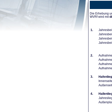
Die Erhebung un
WVRf wird mit
d
1.
Jahresbei
Jahresbeit
Jahresbeit
Jahresbei
2.
Aufnahmeg
Aufnahmeg
Aufnahmeg
Aufnahme
3.
Hafenlieg
Innenseit
Außenseit
4.
Hallenlie
Jahreslie
Außenplat