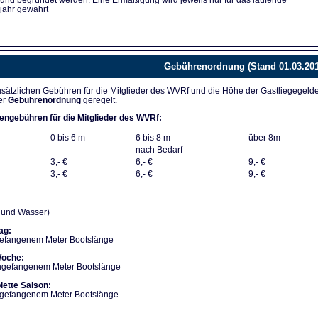
 und begründet werden. Eine Ermäßigung wird jeweils nur für das laufende
jahr gewährt
Gebührenordnung (Stand 01.03.201
sätzlichen Gebühren für die Mitglieder des WVRf und die Höhe der Gastliegegeld
er
Gebührenordnung
geregelt.
engebühren für die Mitglieder des WVRf:
0 bis 6 m
6 bis 8 m
über 8m
-
nach Bedarf
-
3,- €
6,- €
9,- €
3,- €
6,- €
9,- €
m und Wasser)
ag:
gefangenem Meter Bootslänge
Woche:
angefangenem Meter Bootslänge
lette Saison:
angefangenem Meter Bootslänge