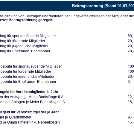
Beitragsordnung (Stand 01.03.20
d Zahlung von Beiträgen und weiteren Zahlungsverpflichtungen der Mitglieder de
ieser Beitragsordnung geregelt.
trag für sportausübende Mitglieder
60,
rag für fördernde Mitglieder
20,
rag für jugendliche Mitglieder
20,
trag für Ehefrauen, Ehemänner
20,
ebühr für sportausübende Mitglieder
400
ebühr für fördernde Mitglieder
400
ebühr für jugendliche Mitglieder
30,
gebühr für Ehefrauen, Ehemänner
0,-
egeld für Vereinsmitglieder je Jahr
en der Anlagen je Meter Bootslänge ü.A.
12,
en der Anlagen je Meter Bootslänge ü.A.
15,
gegeld für Vereinsmitglieder je Jahr
ger je Quadratmeter
9,-
z je Quadratmeter inkl. Nebenkosten
4,-