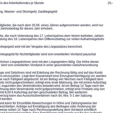
s des Arbeitsdienstes je Stunde
20,
, Wasser- und Stromgeld, Gastliegegeld
tglieder, die nach dem 30.06. eines Jahres aufgenommen werden, wird nur
 Jahresbeitrag für dieses Jahr erhoben.
he, die nach Vollendung des 17. Lebensjahres dem Verein beitreten, zahlen
ndung des 18. Lebensjahres den Differenzbetrag zur vollen Aufnahmegebühr
liegegeld wird mit der Vergabe des Liegeplatzes berechnet.
nliegegeld für Nichtmitglieder wird vom erweiterten Vorstand pauschal
zlichen Liegegebühren sind mit den Liegegeldern fällig. Die Höhe dieser
wird vom erweiterten Vorstand in einer gesonderten Gebührenordnung
räge und Gebühren sind mit Erteilung der Rechnung fällig und auf das Konto
ns einzuzahlen. Liegt dem Kassenwart eine Einzugsermächtigung vor, werden
ge nach Fälligkeit abgebucht. Ist ein Betrag vier Wochen nach Fälligkeit dem
nto nicht gutgeschrieben, erfolgt eine erste Mahnung, die mit einem Aufschlag
€ zugunsten des Vereinskontos belastet wird. Ist ein Betrag 14 Tage nach der
hnung dem Vereinskonto nicht gutgeschrieben, erfolgt eine Fristsetz ung von
mit 8,00 € Aufschlag auf den geschuldeten Betrag. Bei weiterem
erzug kann das Ausschlußverfahren nach §4, Abs. 5-1 der Satzung
et werden.
and kann für Einzelfälle Abweichungen in Höhe und Zahlungsweise der
eschließen. Anträge auf Ermäßigung des Beitrages oder Änderung der
eise sollen 14 Tage nach Rechnungsstellung dem Vorstand schriftlich