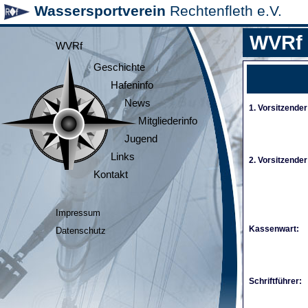
Wassersportverein
Rechtenfleth e.V.
WVRf
WVRf
Geschichte
Hafeninfo
News
1. Vorsitzender
Mitgliederinfo
Jugend
Links
2. Vorsitzender
Kontakt
Impressum
Kassenwart:
Datenschutz
Schriftführer: