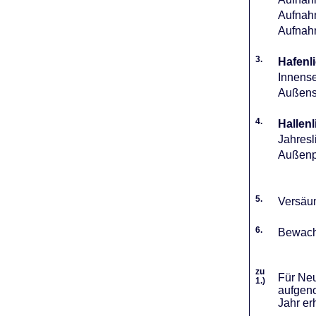
Aufnahm
Aufnah
3.
Hafenli
Innense
Außense
4.
Hallenl
Jahresl
Außenpl
5.
Versäum
6.
Bewach
zu
Für Neu
1.)
aufgeno
Jahr er