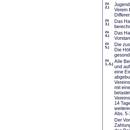
zu
Jugendl
2.)
Verein 
Differe
zu
Das Haf
3.)
berechn
zu
Das Hal
4.)
Vorstan
zu
Die zus
5.)
Die Höh
gesond
zu
Alle Be
1.-5.)
und auf
eine Ei
abgebuc
Vereins
mit ein
belaste
Vereins
14 Tage
weiter
Abs. 5-
Der Vor
Zahlung