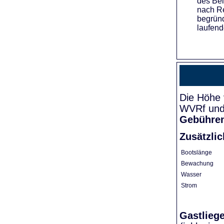
des Bei
nach Re
begründ
laufend
Die Höhe 
WVRf und 
Gebühre
Zusätzli
Bootslänge
Bewachung
Wasser
Strom
Gastlieg