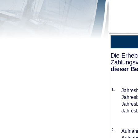
Die Erheb
Zahlungsv
dieser Be
1.
Jahresb
Jahresb
Jahresb
Jahresb
2.
Aufnahm
Aufnahm