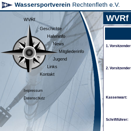
Wassersportverein
Rechtenfleth e.V.
WVRf
WVRf
Geschichte
Hafeninfo
News
1. Vorsitzender
Mitgliederinfo
Jugend
Links
2. Vorsitzender
Kontakt
Impressum
Kassenwart:
Datenschutz
Schriftführer: