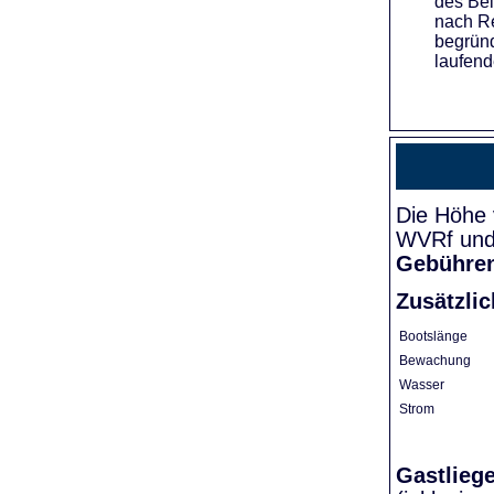
des Bei
nach Re
begründ
laufend
Die Höhe 
WVRf und 
Gebühre
Zusätzli
Bootslänge
Bewachung
Wasser
Strom
Gastlieg