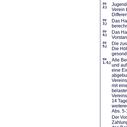
zu
Jugendl
2.)
Verein 
Differe
zu
Das Haf
3.)
berechn
zu
Das Hal
4.)
Vorstan
zu
Die zus
5.)
Die Höh
gesond
zu
Alle Be
1.-5.)
und auf
eine Ei
abgebuc
Vereins
mit ein
belaste
Vereins
14 Tage
weiter
Abs. 5-
Der Vor
Zahlung