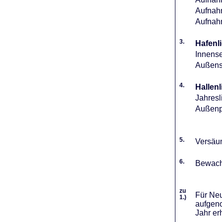
Aufnahm
Aufnah
3.
Hafenli
Innense
Außense
4.
Hallenl
Jahresl
Außenpl
5.
Versäum
6.
Bewach
zu
Für Neu
1.)
aufgeno
Jahr er