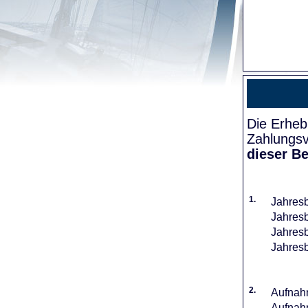
Die Erheb
Zahlungsv
dieser Be
1.
Jahresb
Jahresb
Jahresb
Jahresb
2.
Aufnahm
Aufnahm