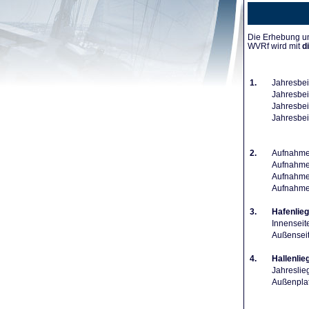
Die Erhebung un
WVRf wird mit
d
1.
Jahresbei
Jahresbeit
Jahresbeit
Jahresbei
2.
Aufnahmeg
Aufnahmeg
Aufnahmeg
Aufnahme
3.
Hafenlieg
Innenseit
Außenseit
4.
Hallenlie
Jahreslie
Außenplat