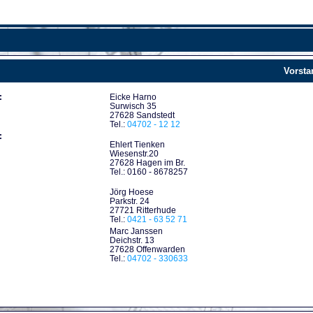
Vorsta
:
Eicke Harno
Surwisch 35
27628 Sandstedt
Tel.:
04702 - 12 12
:
Ehlert Tienken
Wiesenstr.20
27628 Hagen im Br.
Tel.: 0160 - 8678257
Jörg Hoese
Parkstr. 24
27721 Ritterhude
Tel.:
0421 - 63 52 71
Marc Janssen
Deichstr. 13
27628 Offenwarden
Tel.:
04702 - 330633