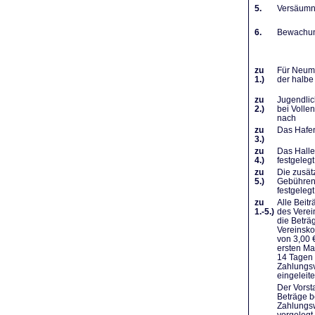
5.
Versäumni
6.
Bewachung
zu
Für Neumi
1.)
der halbe
zu
Jugendlic
2.)
bei Volle
nach
zu
Das Hafen
3.)
zu
Das Halle
4.)
festgelegt
zu
Die zusät
5.)
Gebühren 
festgelegt
zu
Alle Beit
1.-5.)
des Verei
die Beträ
Vereinsko
von 3,00 
ersten Ma
14 Tagen 
Zahlungsv
eingeleit
Der Vorst
Beträge b
Zahlungsw