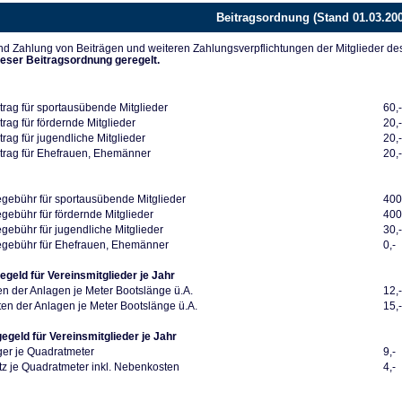
Beitragsordnung (Stand 01.03.20
d Zahlung von Beiträgen und weiteren Zahlungsverpflichtungen der Mitglieder de
ieser Beitragsordnung geregelt.
trag für sportausübende Mitglieder
60,
rag für fördernde Mitglieder
20,
rag für jugendliche Mitglieder
20,
trag für Ehefrauen, Ehemänner
20,
ebühr für sportausübende Mitglieder
400
ebühr für fördernde Mitglieder
400
ebühr für jugendliche Mitglieder
30,
gebühr für Ehefrauen, Ehemänner
0,-
egeld für Vereinsmitglieder je Jahr
en der Anlagen je Meter Bootslänge ü.A.
12,
en der Anlagen je Meter Bootslänge ü.A.
15,
gegeld für Vereinsmitglieder je Jahr
ger je Quadratmeter
9,-
z je Quadratmeter inkl. Nebenkosten
4,-