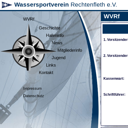
Wassersportverein
Rechtenfleth e.V.
WVRf
WVRf
Geschichte
Hafeninfo
1. Vorsitzender
News
Mitgliederinfo
2. Vorsitzender
Jugend
Links
Kontakt
Kassenwart:
Impressum
Schriftführer:
Datenschutz