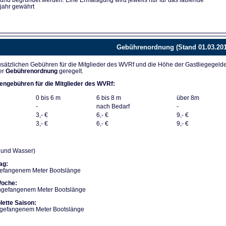
 und begründet werden. Eine Ermäßigung wird jeweils nur für das laufende
jahr gewährt
Gebührenordnung (Stand 01.03.201
sätzlichen Gebühren für die Mitglieder des WVRf und die Höhe der Gastliegegeld
er
Gebührenordnung
geregelt.
engebühren für die Mitglieder des WVRf:
0 bis 6 m
6 bis 8 m
über 8m
-
nach Bedarf
-
3,- €
6,- €
9,- €
3,- €
6,- €
9,- €
m und Wasser)
ag:
gefangenem Meter Bootslänge
Woche:
angefangenem Meter Bootslänge
lette Saison:
angefangenem Meter Bootslänge