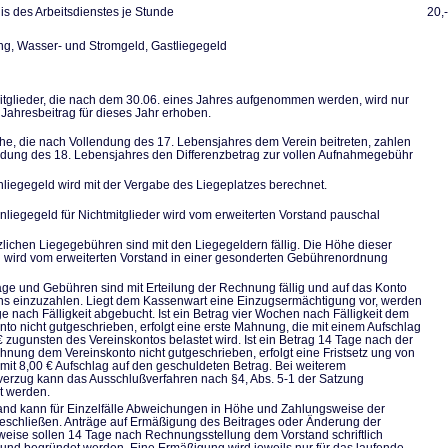
s des Arbeitsdienstes je Stunde
20,
, Wasser- und Stromgeld, Gastliegegeld
tglieder, die nach dem 30.06. eines Jahres aufgenommen werden, wird nur
 Jahresbeitrag für dieses Jahr erhoben.
he, die nach Vollendung des 17. Lebensjahres dem Verein beitreten, zahlen
ndung des 18. Lebensjahres den Differenzbetrag zur vollen Aufnahmegebühr
liegegeld wird mit der Vergabe des Liegeplatzes berechnet.
nliegegeld für Nichtmitglieder wird vom erweiterten Vorstand pauschal
zlichen Liegegebühren sind mit den Liegegeldern fällig. Die Höhe dieser
wird vom erweiterten Vorstand in einer gesonderten Gebührenordnung
räge und Gebühren sind mit Erteilung der Rechnung fällig und auf das Konto
ns einzuzahlen. Liegt dem Kassenwart eine Einzugsermächtigung vor, werden
ge nach Fälligkeit abgebucht. Ist ein Betrag vier Wochen nach Fälligkeit dem
nto nicht gutgeschrieben, erfolgt eine erste Mahnung, die mit einem Aufschlag
€ zugunsten des Vereinskontos belastet wird. Ist ein Betrag 14 Tage nach der
hnung dem Vereinskonto nicht gutgeschrieben, erfolgt eine Fristsetz ung von
mit 8,00 € Aufschlag auf den geschuldeten Betrag. Bei weiterem
erzug kann das Ausschlußverfahren nach §4, Abs. 5-1 der Satzung
et werden.
and kann für Einzelfälle Abweichungen in Höhe und Zahlungsweise der
eschließen. Anträge auf Ermäßigung des Beitrages oder Änderung der
eise sollen 14 Tage nach Rechnungsstellung dem Vorstand schriftlich