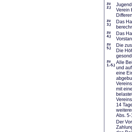
zu
Jugendl
2.)
Verein 
Differe
zu
Das Haf
3.)
berechn
zu
Das Hal
4.)
Vorstan
zu
Die zus
5.)
Die Höh
gesond
zu
Alle Be
1.-5.)
und auf
eine Ei
abgebuc
Vereins
mit ein
belaste
Vereins
14 Tage
weiter
Abs. 5-
Der Vor
Zahlung