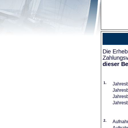
Die Erheb
Zahlungsv
dieser Be
1.
Jahresb
Jahresb
Jahresb
Jahresb
2.
Aufnahm
Aufnahm