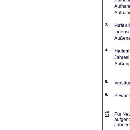
Aufnahm
Aufnah
3.
Hafenli
Innense
Außense
4.
Hallenl
Jahresl
Außenpl
5.
Versäum
6.
Bewach
zu
Für Neu
1.)
aufgeno
Jahr er