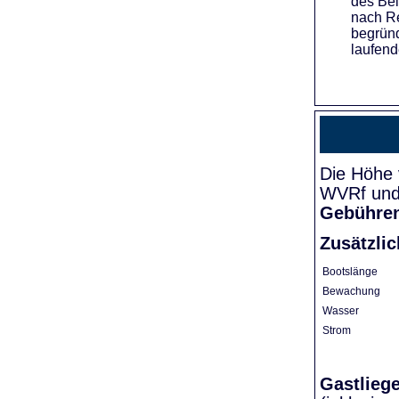
des Bei
nach Re
begründ
laufend
Die Höhe 
WVRf und 
Gebühre
Zusätzli
Bootslänge
Bewachung
Wasser
Strom
Gastlieg