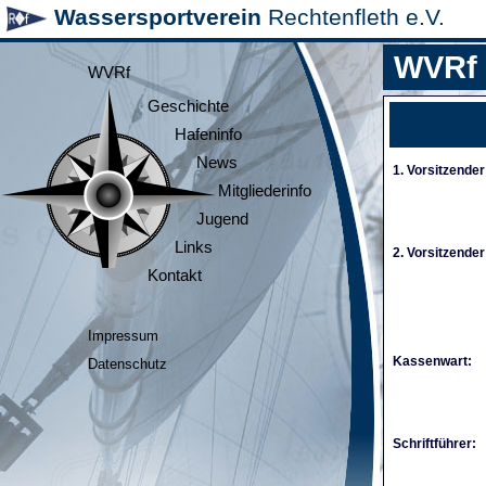
Wassersportverein
Rechtenfleth e.V.
WVRf
WVRf
Geschichte
Hafeninfo
News
1. Vorsitzender
Mitgliederinfo
Jugend
Links
2. Vorsitzender
Kontakt
Impressum
Kassenwart:
Datenschutz
Schriftführer: