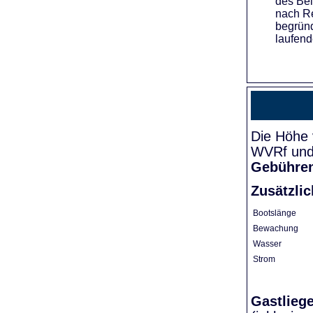
des Bei
nach Re
begründ
laufend
Die Höhe 
WVRf und 
Gebühre
Zusätzli
Bootslänge
Bewachung
Wasser
Strom
Gastlieg