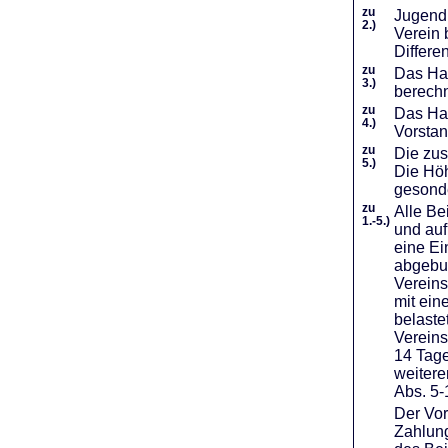
zu
Jugendl
2.)
Verein 
Differe
zu
Das Haf
3.)
berechn
zu
Das Hal
4.)
Vorstan
zu
Die zus
5.)
Die Höh
gesond
zu
Alle Be
1.-5.)
und auf
eine Ei
abgebuc
Vereins
mit ein
belaste
Vereins
14 Tage
weiter
Abs. 5-
Der Vor
Zahlung