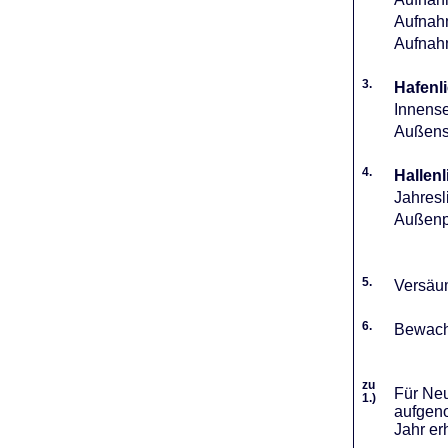
Aufnahm
Aufnah
3.
Hafenli
Innense
Außense
4.
Hallenl
Jahresl
Außenpl
5.
Versäum
6.
Bewach
zu
Für Neu
1.)
aufgeno
Jahr er