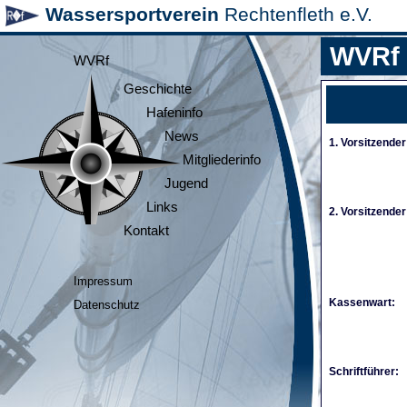
Wassersportverein
Rechtenfleth e.V.
WVRf
WVRf
Geschichte
Hafeninfo
News
1. Vorsitzender
Mitgliederinfo
Jugend
Links
2. Vorsitzender
Kontakt
Impressum
Kassenwart:
Datenschutz
Schriftführer: