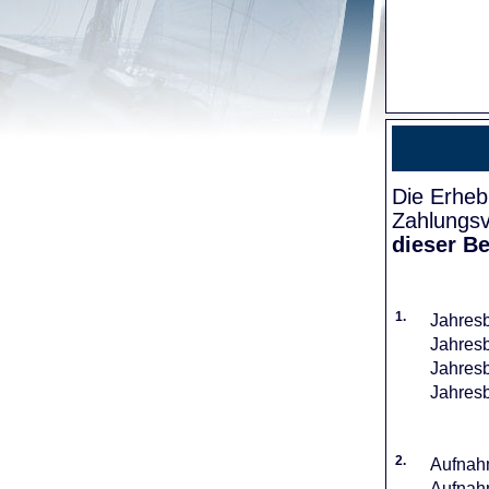
Die Erheb
Zahlungsv
dieser Be
1.
Jahresb
Jahresb
Jahresb
Jahresb
2.
Aufnahm
Aufnahm