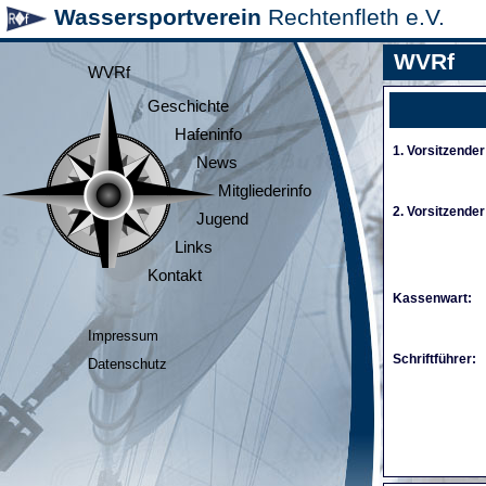
Wassersportverein
Rechtenfleth e.V.
WVRf
WVRf
Geschichte
Hafeninfo
1. Vorsitzender
News
Mitgliederinfo
2. Vorsitzender
Jugend
Links
Kontakt
Kassenwart:
Impressum
Schriftführer:
Datenschutz