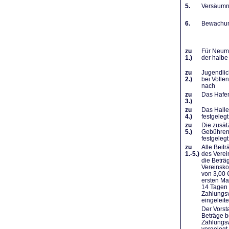
5.
Versäumni
6.
Bewachung
zu
Für Neumi
1.)
der halbe
zu
Jugendlic
2.)
bei Volle
nach
zu
Das Hafen
3.)
zu
Das Halle
4.)
festgelegt
zu
Die zusät
5.)
Gebühren 
festgelegt
zu
Alle Beit
1.-5.)
des Verei
die Beträ
Vereinsko
von 3,00 
ersten Ma
14 Tagen 
Zahlungsv
eingeleit
Der Vorst
Beträge b
Zahlungsw