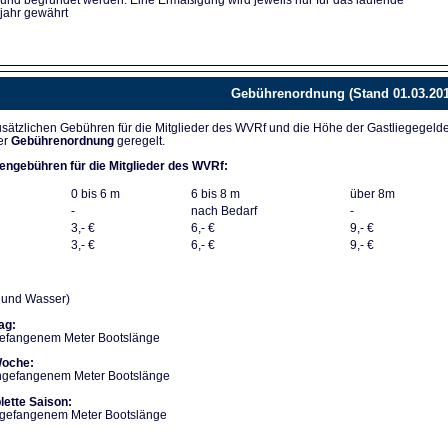
 und begründet werden. Eine Ermäßigung wird jeweils nur für das laufende
jahr gewährt
Gebührenordnung (Stand 01.03.201
sätzlichen Gebühren für die Mitglieder des WVRf und die Höhe der Gastliegegeld
er
Gebührenordnung
geregelt.
engebühren für die Mitglieder des WVRf:
0 bis 6 m
6 bis 8 m
über 8m
-
nach Bedarf
-
3,- €
6,- €
9,- €
3,- €
6,- €
9,- €
m und Wasser)
ag:
gefangenem Meter Bootslänge
Woche:
angefangenem Meter Bootslänge
lette Saison:
angefangenem Meter Bootslänge