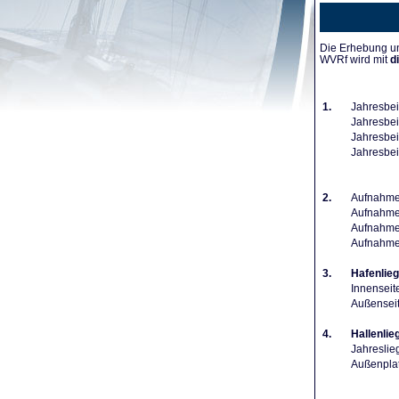
Die Erhebung un
WVRf wird mit
d
1.
Jahresbei
Jahresbeit
Jahresbeit
Jahresbei
2.
Aufnahmeg
Aufnahmeg
Aufnahmeg
Aufnahme
3.
Hafenlieg
Innenseit
Außenseit
4.
Hallenlie
Jahreslie
Außenplat