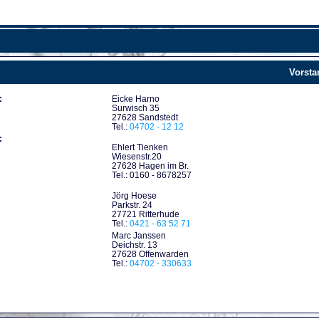
Vorsta
:
Eicke Harno
Surwisch 35
27628 Sandstedt
Tel.:
04702 - 12 12
:
Ehlert Tienken
Wiesenstr.20
27628 Hagen im Br.
Tel.: 0160 - 8678257
Jörg Hoese
Parkstr. 24
27721 Ritterhude
Tel.:
0421 - 63 52 71
Marc Janssen
Deichstr. 13
27628 Offenwarden
Tel.:
04702 - 330633