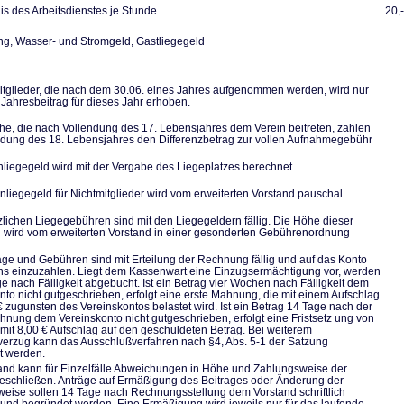
s des Arbeitsdienstes je Stunde
20,
, Wasser- und Stromgeld, Gastliegegeld
tglieder, die nach dem 30.06. eines Jahres aufgenommen werden, wird nur
 Jahresbeitrag für dieses Jahr erhoben.
he, die nach Vollendung des 17. Lebensjahres dem Verein beitreten, zahlen
ndung des 18. Lebensjahres den Differenzbetrag zur vollen Aufnahmegebühr
liegegeld wird mit der Vergabe des Liegeplatzes berechnet.
nliegegeld für Nichtmitglieder wird vom erweiterten Vorstand pauschal
zlichen Liegegebühren sind mit den Liegegeldern fällig. Die Höhe dieser
wird vom erweiterten Vorstand in einer gesonderten Gebührenordnung
räge und Gebühren sind mit Erteilung der Rechnung fällig und auf das Konto
ns einzuzahlen. Liegt dem Kassenwart eine Einzugsermächtigung vor, werden
ge nach Fälligkeit abgebucht. Ist ein Betrag vier Wochen nach Fälligkeit dem
nto nicht gutgeschrieben, erfolgt eine erste Mahnung, die mit einem Aufschlag
€ zugunsten des Vereinskontos belastet wird. Ist ein Betrag 14 Tage nach der
hnung dem Vereinskonto nicht gutgeschrieben, erfolgt eine Fristsetz ung von
mit 8,00 € Aufschlag auf den geschuldeten Betrag. Bei weiterem
erzug kann das Ausschlußverfahren nach §4, Abs. 5-1 der Satzung
et werden.
and kann für Einzelfälle Abweichungen in Höhe und Zahlungsweise der
eschließen. Anträge auf Ermäßigung des Beitrages oder Änderung der
eise sollen 14 Tage nach Rechnungsstellung dem Vorstand schriftlich