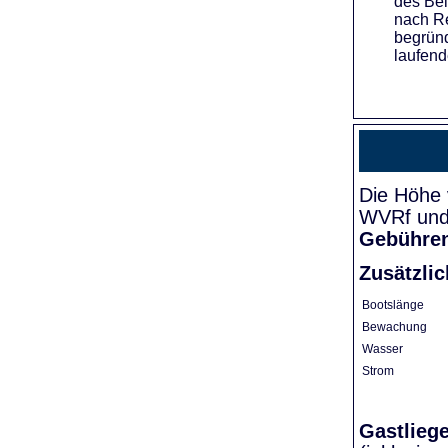
des Bei
nach Re
begründ
laufend
Die Höhe 
WVRf und 
Gebühre
Zusätzli
Bootslänge
Bewachung
Wasser
Strom
Gastlieg