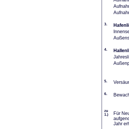
Aufnahm
Aufnah
3.
Hafenli
Innense
Außense
4.
Hallenl
Jahresl
Außenpl
5.
Versäum
6.
Bewach
zu
Für Neu
1.)
aufgeno
Jahr er