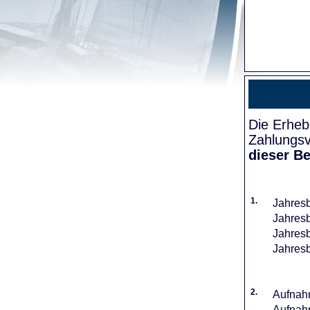
Die Erheb
Zahlungsv
dieser Be
1.
Jahresb
Jahresb
Jahresb
Jahresb
2.
Aufnahm
Aufnahm