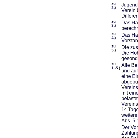
zu
Jugendl
2.)
Verein 
Differe
zu
Das Haf
3.)
berechn
zu
Das Hal
4.)
Vorstan
zu
Die zus
5.)
Die Höh
gesond
zu
Alle Be
1.-5.)
und auf
eine Ei
abgebuc
Vereins
mit ein
belaste
Vereins
14 Tage
weiter
Abs. 5-
Der Vor
Zahlung