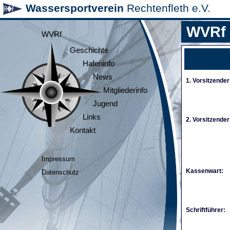
Wassersportverein
Rechtenfleth e.V.
WVRf
WVRf
Geschichte
Hafeninfo
News
1. Vorsitzender
Mitgliederinfo
Jugend
Links
2. Vorsitzender
Kontakt
Impressum
Kassenwart:
Datenschutz
Schriftführer: