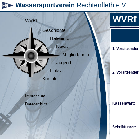
Wassersportverein
Rechtenfleth e.V.
WVRf
WVRf
Geschichte
Hafeninfo
News
1. Vorsitzender
Mitgliederinfo
Jugend
Links
2. Vorsitzender
Kontakt
Impressum
Kassenwart:
Datenschutz
Schriftführer: