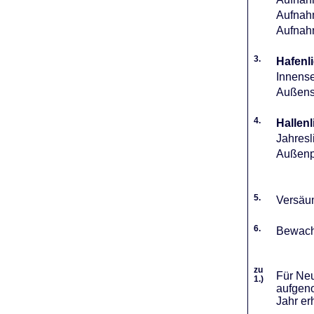
Aufnahm
Aufnah
3.
Hafenli
Innense
Außense
4.
Hallenl
Jahresl
Außenpl
5.
Versäum
6.
Bewach
zu
Für Neu
1.)
aufgeno
Jahr er