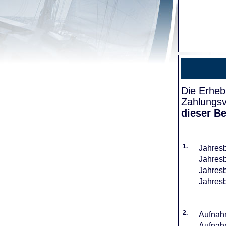
Die Erheb
Zahlungsv
dieser Be
1.
Jahresb
Jahresb
Jahresb
Jahresb
2.
Aufnahm
Aufnahm