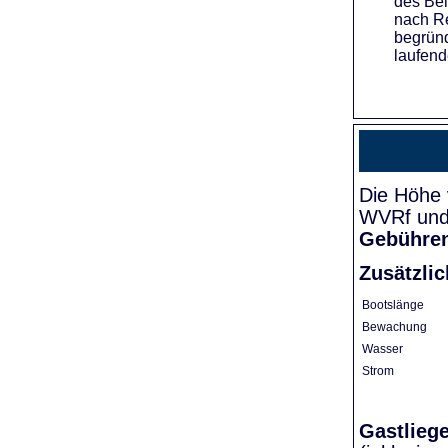
des Bei
nach Re
begründ
laufend
Die Höhe 
WVRf und 
Gebühre
Zusätzli
Bootslänge
Bewachung
Wasser
Strom
Gastlieg