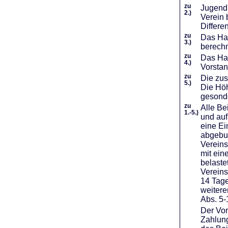
zu
Jugendl
2.)
Verein 
Differe
zu
Das Haf
3.)
berechn
zu
Das Hal
4.)
Vorstan
zu
Die zus
5.)
Die Höh
gesond
zu
Alle Be
1.-5.)
und auf
eine Ei
abgebuc
Vereins
mit ein
belaste
Vereins
14 Tage
weiter
Abs. 5-
Der Vor
Zahlung