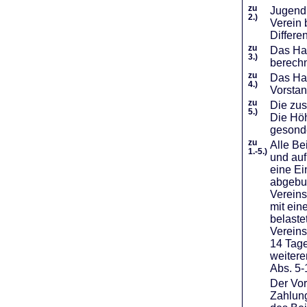
zu
Jugendl
2.)
Verein 
Differe
zu
Das Haf
3.)
berechn
zu
Das Hal
4.)
Vorstan
zu
Die zus
5.)
Die Höh
gesond
zu
Alle Be
1.-5.)
und auf
eine Ei
abgebuc
Vereins
mit ein
belaste
Vereins
14 Tage
weiter
Abs. 5-
Der Vor
Zahlung