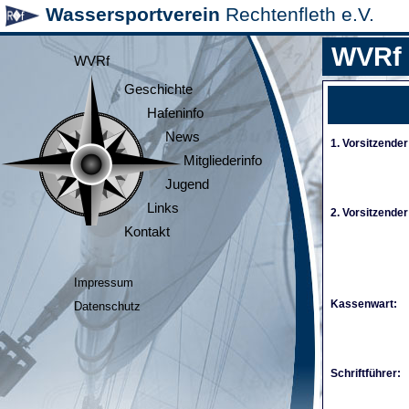
Wassersportverein
Rechtenfleth e.V.
WVRf
WVRf
Geschichte
Hafeninfo
News
1. Vorsitzender
Mitgliederinfo
Jugend
Links
2. Vorsitzender
Kontakt
Impressum
Kassenwart:
Datenschutz
Schriftführer: