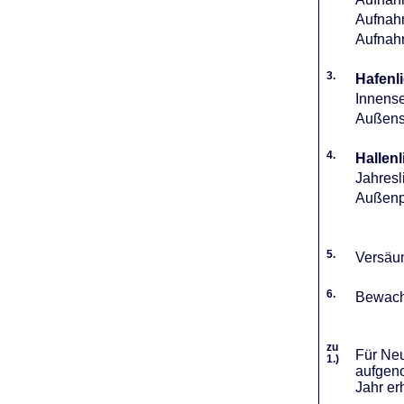
Aufnahm
Aufnah
3.
Hafenli
Innense
Außense
4.
Hallenl
Jahresl
Außenpl
5.
Versäum
6.
Bewach
zu
Für Neu
1.)
aufgeno
Jahr er