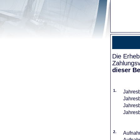
Die Erheb
Zahlungsv
dieser Be
1.
Jahresb
Jahresb
Jahresb
Jahresb
2.
Aufnahm
Aufnahm