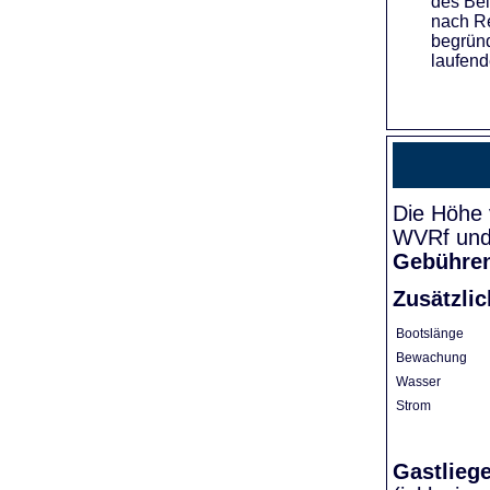
des Bei
nach Re
begründ
laufend
Die Höhe 
WVRf und 
Gebühre
Zusätzli
Bootslänge
Bewachung
Wasser
Strom
Gastlieg