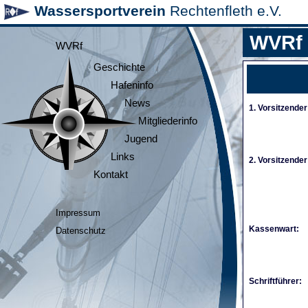
Wassersportverein
Rechtenfleth e.V.
WVRf
WVRf
Geschichte
Hafeninfo
News
1. Vorsitzender
Mitgliederinfo
Jugend
Links
2. Vorsitzender
Kontakt
Impressum
Kassenwart:
Datenschutz
Schriftführer: