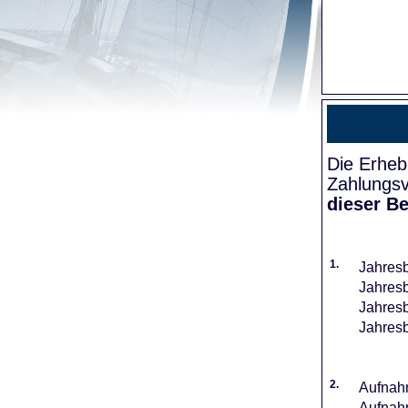
Die Erheb
Zahlungsv
dieser Be
1.
Jahresb
Jahresb
Jahresb
Jahresb
2.
Aufnahm
Aufnahm