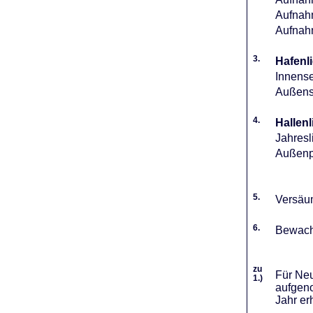
Aufnahm
Aufnah
3.
Hafenli
Innense
Außense
4.
Hallenl
Jahresl
Außenpl
5.
Versäum
6.
Bewach
zu
Für Neu
1.)
aufgeno
Jahr er