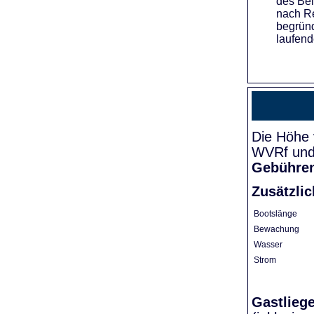
des Bei
nach Re
begründ
laufend
Die Höhe 
WVRf und 
Gebühre
Zusätzli
Bootslänge
Bewachung
Wasser
Strom
Gastlieg