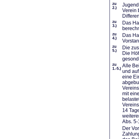
zu
Jugendl
2.)
Verein 
Differe
zu
Das Haf
3.)
berechn
zu
Das Hal
4.)
Vorstan
zu
Die zus
5.)
Die Höh
gesond
zu
Alle Be
1.-5.)
und auf
eine Ei
abgebuc
Vereins
mit ein
belaste
Vereins
14 Tage
weiter
Abs. 5-
Der Vor
Zahlung