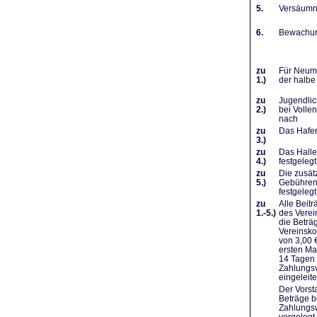
5.
Versäumni
6.
Bewachung
zu
Für Neumi
1.)
der halbe
zu
Jugendlic
2.)
bei Volle
nach
zu
Das Hafen
3.)
zu
Das Halle
4.)
festgelegt
zu
Die zusät
5.)
Gebühren 
festgelegt
zu
Alle Beit
1.-5.)
des Verei
die Beträ
Vereinsko
von 3,00 
ersten Ma
14 Tagen 
Zahlungsv
eingeleit
Der Vorst
Beträge b
Zahlungsw