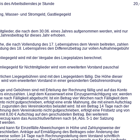
s des Arbeitsdienstes je Stunde
20,
, Wasser- und Stromgeld, Gastliegegeld
tglieder, die nach dem 30.06. eines Jahres aufgenommen werden, wird nur
 Jahresbeitrag für dieses Jahr erhoben.
he, die nach Vollendung des 17. Lebensjahres dem Verein beitreten, zahlen
ndung des 18. Lebensjahres den Differenzbetrag zur vollen Aufnahmegebühr
liegegeld wird mit der Vergabe des Liegeplatzes berechnet.
nliegegeld für Nichtmitglieder wird vom erweiterten Vorstand pauschal
zlichen Liegegebühren sind mit den Liegegeldern fällig. Die Höhe dieser
wird vom erweiterten Vorstand in einer gesonderten Gebührenordnung
räge und Gebühren sind mit Erteilung der Rechnung fällig und auf das Konto
ns einzuzahlen. Liegt dem Kassenwart eine Einzugsermächtigung vor, werden
ge nach Fälligkeit abgebucht. Ist ein Betrag vier Wochen nach Fälligkeit dem
nto nicht gutgeschrieben, erfolgt eine erste Mahnung, die mit einem Aufschlag
€ zugunsten des Vereinskontos belastet wird. Ist ein Betrag 14 Tage nach der
hnung dem Vereinskonto nicht gutgeschrieben, erfolgt eine Fristsetz ung von
mit 8,00 € Aufschlag auf den geschuldeten Betrag. Bei weiterem
erzug kann das Ausschlußverfahren nach §4, Abs. 5-1 der Satzung
et werden.
and kann für Einzelfälle Abweichungen in Höhe und Zahlungsweise der
eschließen. Anträge auf Ermäßigung des Beitrages oder Änderung der
eise sollen 14 Tage nach Rechnungsstellung dem Vorstand schriftlich