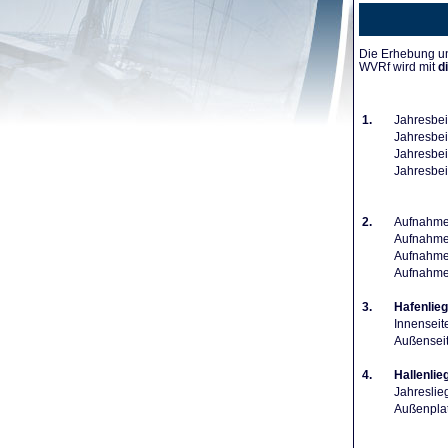
Die Erhebung un
WVRf wird mit
d
1.
Jahresbei
Jahresbeit
Jahresbeit
Jahresbei
2.
Aufnahmeg
Aufnahmeg
Aufnahmeg
Aufnahme
3.
Hafenlieg
Innenseit
Außenseit
4.
Hallenlie
Jahreslie
Außenplat