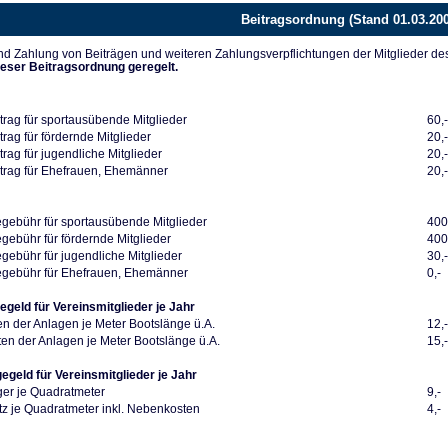
Beitragsordnung (Stand 01.03.20
d Zahlung von Beiträgen und weiteren Zahlungsverpflichtungen der Mitglieder de
ieser Beitragsordnung geregelt.
trag für sportausübende Mitglieder
60,
rag für fördernde Mitglieder
20,
rag für jugendliche Mitglieder
20,
trag für Ehefrauen, Ehemänner
20,
ebühr für sportausübende Mitglieder
400
ebühr für fördernde Mitglieder
400
ebühr für jugendliche Mitglieder
30,
gebühr für Ehefrauen, Ehemänner
0,-
egeld für Vereinsmitglieder je Jahr
en der Anlagen je Meter Bootslänge ü.A.
12,
en der Anlagen je Meter Bootslänge ü.A.
15,
gegeld für Vereinsmitglieder je Jahr
ger je Quadratmeter
9,-
z je Quadratmeter inkl. Nebenkosten
4,-