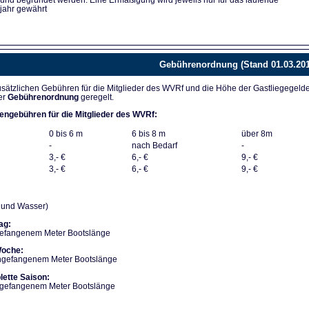
 und begründet werden. Eine Ermäßigung wird jeweils nur für das laufende
jahr gewährt
Gebührenordnung (Stand 01.03.201
sätzlichen Gebühren für die Mitglieder des WVRf und die Höhe der Gastliegegeld
er
Gebührenordnung
geregelt.
engebühren für die Mitglieder des WVRf:
0 bis 6 m
6 bis 8 m
über 8m
-
nach Bedarf
-
3,- €
6,- €
9,- €
3,- €
6,- €
9,- €
m und Wasser)
ag:
gefangenem Meter Bootslänge
Woche:
angefangenem Meter Bootslänge
lette Saison:
angefangenem Meter Bootslänge