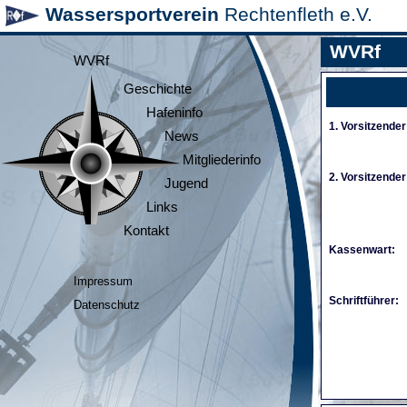
Wassersportverein
Rechtenfleth e.V.
WVRf
WVRf
Geschichte
Hafeninfo
1. Vorsitzender
News
Mitgliederinfo
2. Vorsitzender
Jugend
Links
Kontakt
Kassenwart:
Impressum
Schriftführer:
Datenschutz