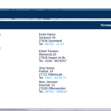
Vorsta
:
Eicke Harno
Surwisch 35
27628 Sandstedt
Tel.:
04702 - 12 12
:
Ehlert Tienken
Wiesenstr.20
27628 Hagen im Br.
Tel.: 0160 - 8678257
Jörg Hoese
Parkstr. 24
27721 Ritterhude
Tel.:
0421 - 63 52 71
Marc Janssen
Deichstr. 13
27628 Offenwarden
Tel.:
04702 - 330633