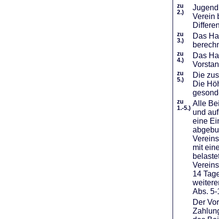
zu
Jugendl
2.)
Verein 
Differe
zu
Das Haf
3.)
berechn
zu
Das Hal
4.)
Vorstan
zu
Die zus
5.)
Die Höh
gesond
zu
Alle Be
1.-5.)
und auf
eine Ei
abgebuc
Vereins
mit ein
belaste
Vereins
14 Tage
weiter
Abs. 5-
Der Vor
Zahlung