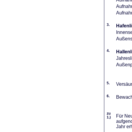
Aufnahm
Aufnah
3.
Hafenli
Innense
Außense
4.
Hallenl
Jahresl
Außenpl
5.
Versäum
6.
Bewach
zu
Für Neu
1.)
aufgeno
Jahr er