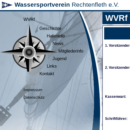
Wassersportverein
Rechtenfleth e.V.
WVRf
WVRf
Geschichte
Hafeninfo
News
1. Vorsitzender
Mitgliederinfo
Jugend
Links
2. Vorsitzender
Kontakt
Impressum
Kassenwart:
Datenschutz
Schriftführer: