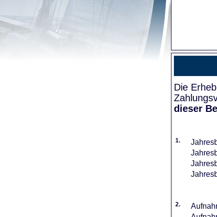
Die Erheb
Zahlungsv
dieser Be
1.
Jahresb
Jahresb
Jahresb
Jahresb
2.
Aufnahm
Aufnahm