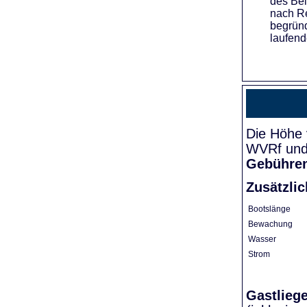
des Bei
nach Re
begründ
laufend
Die Höhe 
WVRf und 
Gebühre
Zusätzli
Bootslänge
Bewachung
Wasser
Strom
Gastlieg