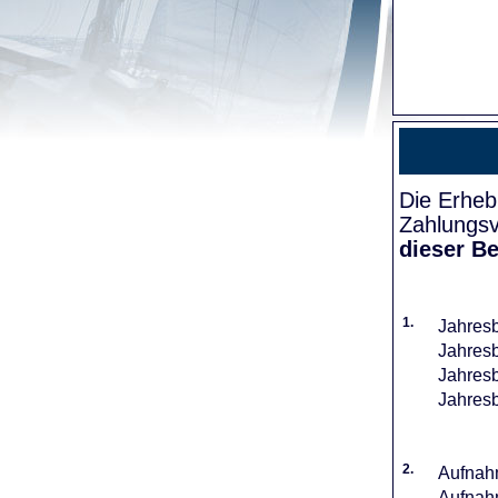
Die Erheb
Zahlungsv
dieser Be
1.
Jahresb
Jahresb
Jahresb
Jahresb
2.
Aufnahm
Aufnahm