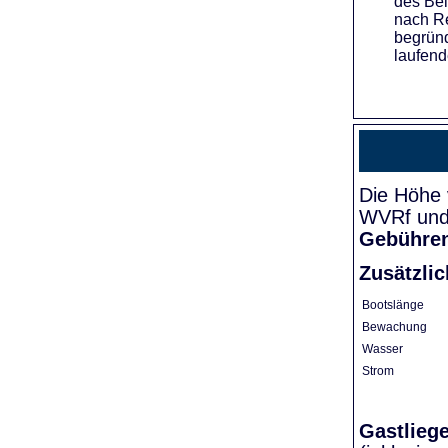
des Bei
nach Re
begründ
laufend
Die Höhe 
WVRf und 
Gebühre
Zusätzli
Bootslänge
Bewachung
Wasser
Strom
Gastlieg