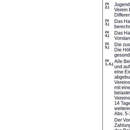
zu
Jugendl
2.)
Verein 
Differe
zu
Das Haf
3.)
berechn
zu
Das Hal
4.)
Vorstan
zu
Die zus
5.)
Die Höh
gesond
zu
Alle Be
1.-5.)
und auf
eine Ei
abgebuc
Vereins
mit ein
belaste
Vereins
14 Tage
weiter
Abs. 5-
Der Vor
Zahlung