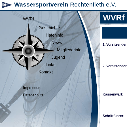
Wassersportverein
Rechtenfleth e.V.
WVRf
WVRf
Geschichte
Hafeninfo
News
1. Vorsitzender
Mitgliederinfo
Jugend
Links
2. Vorsitzender
Kontakt
Impressum
Kassenwart:
Datenschutz
Schriftführer: