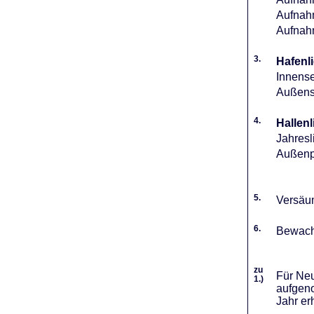
Aufnahm
Aufnah
3.
Hafenli
Innense
Außense
4.
Hallenl
Jahresl
Außenpl
5.
Versäum
6.
Bewach
zu
Für Neu
1.)
aufgeno
Jahr er