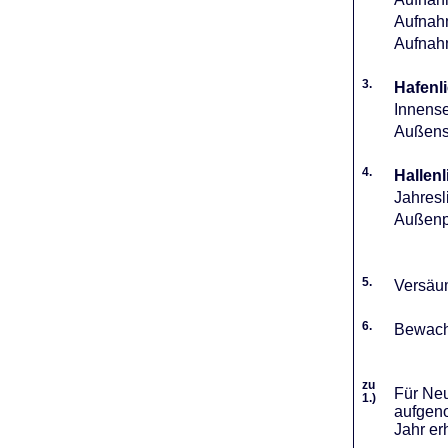
Aufnahm
Aufnah
3.
Hafenli
Innense
Außense
4.
Hallenl
Jahresl
Außenpl
5.
Versäum
6.
Bewach
zu
Für Neu
1.)
aufgeno
Jahr er