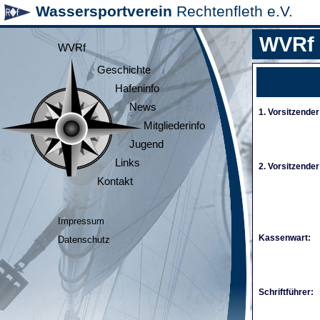
Wassersportverein
Rechtenfleth e.V.
WVRf
WVRf
Geschichte
Hafeninfo
News
1. Vorsitzender
Mitgliederinfo
Jugend
Links
2. Vorsitzender
Kontakt
Impressum
Kassenwart:
Datenschutz
Schriftführer: