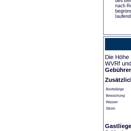
des Bei
nach Re
begründ
laufend
Die Höhe 
WVRf und 
Gebühre
Zusätzli
Bootslänge
Bewachung
Wasser
Strom
Gastlieg