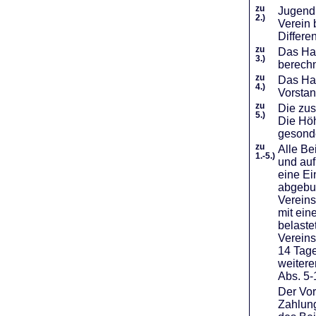
zu
Jugendl
2.)
Verein 
Differe
zu
Das Haf
3.)
berechn
zu
Das Hal
4.)
Vorstan
zu
Die zus
5.)
Die Höh
gesond
zu
Alle Be
1.-5.)
und auf
eine Ei
abgebuc
Vereins
mit ein
belaste
Vereins
14 Tage
weiter
Abs. 5-
Der Vor
Zahlung