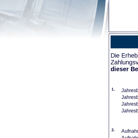
Die Erheb
Zahlungsv
dieser Be
1.
Jahresb
Jahresb
Jahresb
Jahresb
2.
Aufnahm
Aufnahm