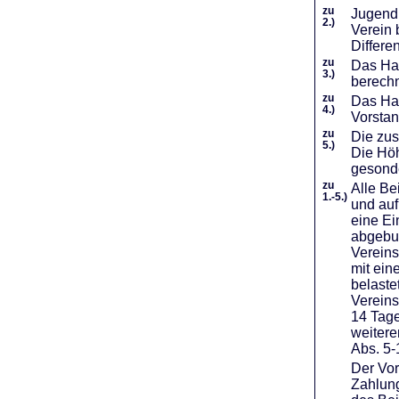
zu
Jugendl
2.)
Verein 
Differe
zu
Das Haf
3.)
berechn
zu
Das Hal
4.)
Vorstan
zu
Die zus
5.)
Die Höh
gesond
zu
Alle Be
1.-5.)
und auf
eine Ei
abgebuc
Vereins
mit ein
belaste
Vereins
14 Tage
weiter
Abs. 5-
Der Vor
Zahlung