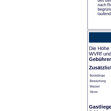
des Bei
nach Re
begründ
laufend
Die Höhe 
WVRf und 
Gebühre
Zusätzli
Bootslänge
Bewachung
Wasser
Strom
Gastlieg