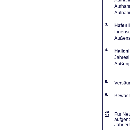
Aufnahm
Aufnah
3.
Hafenli
Innense
Außense
4.
Hallenl
Jahresl
Außenpl
5.
Versäum
6.
Bewach
zu
Für Neu
1.)
aufgeno
Jahr er