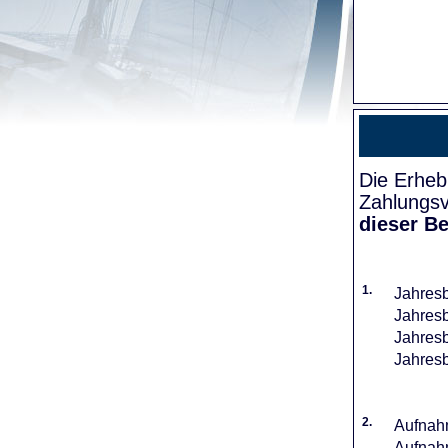
Die Erheb
Zahlungsv
dieser Be
1.
Jahresb
Jahresb
Jahresb
Jahresb
2.
Aufnahm
Aufnahm