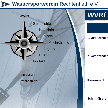
Wassersportverein
Rechtenfleth e.V.
WVRf
WVRf
Geschichte
Hafeninfo
News
1. Vorsitzender
Mitgliederinfo
Jugend
Links
2. Vorsitzender
Kontakt
Impressum
Kassenwart:
Datenschutz
Schriftführer: