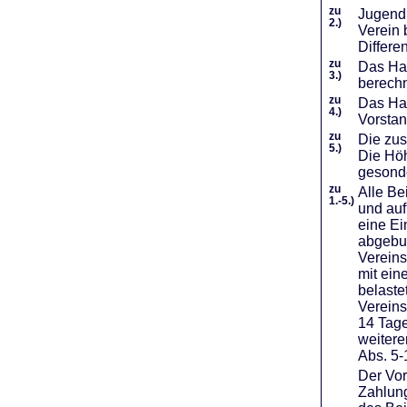
zu
Jugendl
2.)
Verein 
Differe
zu
Das Haf
3.)
berechn
zu
Das Hal
4.)
Vorstan
zu
Die zus
5.)
Die Höh
gesond
zu
Alle Be
1.-5.)
und auf
eine Ei
abgebuc
Vereins
mit ein
belaste
Vereins
14 Tage
weiter
Abs. 5-
Der Vor
Zahlung