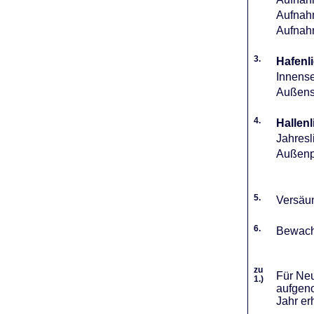
Aufnahm
Aufnah
3.
Hafenli
Innense
Außense
4.
Hallenl
Jahresl
Außenpl
5.
Versäum
6.
Bewach
zu
Für Neu
1.)
aufgeno
Jahr er