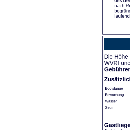
des Bei
nach Re
begründ
laufend
Die Höhe 
WVRf und 
Gebühre
Zusätzli
Bootslänge
Bewachung
Wasser
Strom
Gastlieg