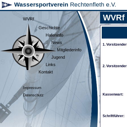
Wassersportverein
Rechtenfleth e.V.
WVRf
WVRf
Geschichte
Hafeninfo
News
1. Vorsitzender
Mitgliederinfo
Jugend
Links
2. Vorsitzender
Kontakt
Impressum
Kassenwart:
Datenschutz
Schriftführer: