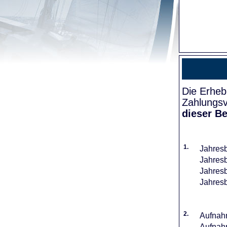
Die Erheb
Zahlungsv
dieser Be
1.
Jahresb
Jahresb
Jahresb
Jahresb
2.
Aufnahm
Aufnahm