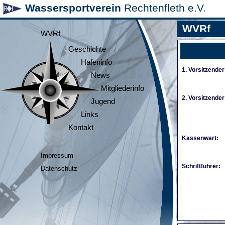
Wassersportverein
Rechtenfleth e.V.
WVRf
WVRf
Geschichte
Hafeninfo
1. Vorsitzender
News
Mitgliederinfo
2. Vorsitzender
Jugend
Links
Kontakt
Kassenwart:
Impressum
Schriftführer:
Datenschutz