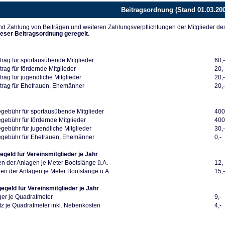
Beitragsordnung (Stand 01.03.20
d Zahlung von Beiträgen und weiteren Zahlungsverpflichtungen der Mitglieder de
ieser Beitragsordnung geregelt.
trag für sportausübende Mitglieder
60,
rag für fördernde Mitglieder
20,
rag für jugendliche Mitglieder
20,
trag für Ehefrauen, Ehemänner
20,
ebühr für sportausübende Mitglieder
400
ebühr für fördernde Mitglieder
400
ebühr für jugendliche Mitglieder
30,
gebühr für Ehefrauen, Ehemänner
0,-
egeld für Vereinsmitglieder je Jahr
en der Anlagen je Meter Bootslänge ü.A.
12,
en der Anlagen je Meter Bootslänge ü.A.
15,
gegeld für Vereinsmitglieder je Jahr
ger je Quadratmeter
9,-
z je Quadratmeter inkl. Nebenkosten
4,-