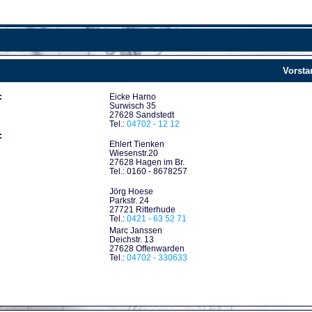
Vorsta
:
Eicke Harno
Surwisch 35
27628 Sandstedt
Tel.:
04702 - 12 12
:
Ehlert Tienken
Wiesenstr.20
27628 Hagen im Br.
Tel.: 0160 - 8678257
Jörg Hoese
Parkstr. 24
27721 Ritterhude
Tel.:
0421 - 63 52 71
Marc Janssen
Deichstr. 13
27628 Offenwarden
Tel.:
04702 - 330633