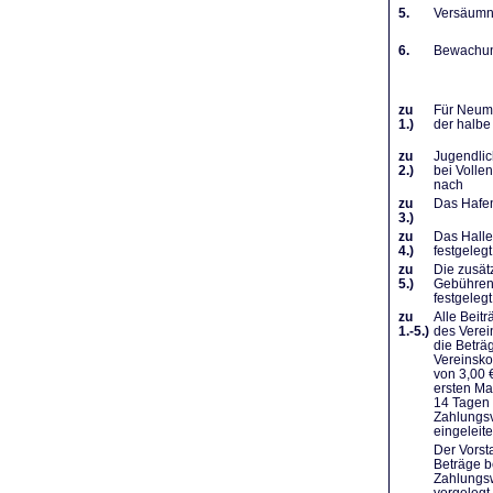
5.
Versäumni
6.
Bewachung
zu
Für Neumi
1.)
der halbe
zu
Jugendlic
2.)
bei Volle
nach
zu
Das Hafen
3.)
zu
Das Halle
4.)
festgelegt
zu
Die zusät
5.)
Gebühren 
festgelegt
zu
Alle Beit
1.-5.)
des Verei
die Beträ
Vereinsko
von 3,00 
ersten Ma
14 Tagen 
Zahlungsv
eingeleit
Der Vorst
Beträge b
Zahlungsw