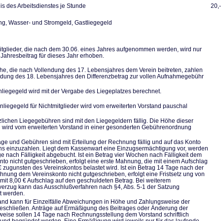
s des Arbeitsdienstes je Stunde
20,
, Wasser- und Stromgeld, Gastliegegeld
tglieder, die nach dem 30.06. eines Jahres aufgenommen werden, wird nur
 Jahresbeitrag für dieses Jahr erhoben.
he, die nach Vollendung des 17. Lebensjahres dem Verein beitreten, zahlen
ndung des 18. Lebensjahres den Differenzbetrag zur vollen Aufnahmegebühr
liegegeld wird mit der Vergabe des Liegeplatzes berechnet.
nliegegeld für Nichtmitglieder wird vom erweiterten Vorstand pauschal
zlichen Liegegebühren sind mit den Liegegeldern fällig. Die Höhe dieser
wird vom erweiterten Vorstand in einer gesonderten Gebührenordnung
räge und Gebühren sind mit Erteilung der Rechnung fällig und auf das Konto
ns einzuzahlen. Liegt dem Kassenwart eine Einzugsermächtigung vor, werden
ge nach Fälligkeit abgebucht. Ist ein Betrag vier Wochen nach Fälligkeit dem
nto nicht gutgeschrieben, erfolgt eine erste Mahnung, die mit einem Aufschlag
€ zugunsten des Vereinskontos belastet wird. Ist ein Betrag 14 Tage nach der
hnung dem Vereinskonto nicht gutgeschrieben, erfolgt eine Fristsetz ung von
mit 8,00 € Aufschlag auf den geschuldeten Betrag. Bei weiterem
erzug kann das Ausschlußverfahren nach §4, Abs. 5-1 der Satzung
et werden.
and kann für Einzelfälle Abweichungen in Höhe und Zahlungsweise der
eschließen. Anträge auf Ermäßigung des Beitrages oder Änderung der
eise sollen 14 Tage nach Rechnungsstellung dem Vorstand schriftlich