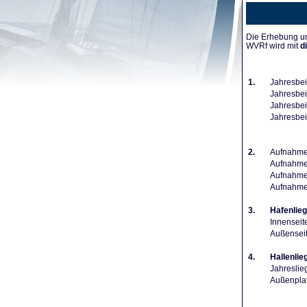
Die Erhebung un
WVRf wird mit
d
1.
Jahresbei
Jahresbeit
Jahresbeit
Jahresbei
2.
Aufnahmeg
Aufnahmeg
Aufnahmeg
Aufnahme
3.
Hafenlieg
Innenseit
Außenseit
4.
Hallenlie
Jahreslie
Außenplat