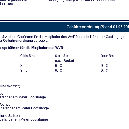
 und begründet werden. Eine Ermäßigung wird jeweils nur für das laufende
jahr gewährt
Gebührenordnung (Stand 01.03.201
sätzlichen Gebühren für die Mitglieder des WVRf und die Höhe der Gastliegegeld
er
Gebührenordnung
geregelt.
engebühren für die Mitglieder des WVRf:
0 bis 6 m
6 bis 8 m
über 8m
-
nach Bedarf
-
3,- €
6,- €
9,- €
3,- €
6,- €
9,- €
m und Wasser)
ag:
gefangenem Meter Bootslänge
Woche:
angefangenem Meter Bootslänge
lette Saison:
angefangenem Meter Bootslänge