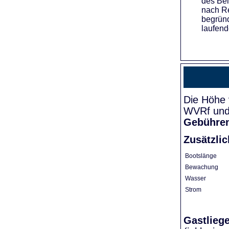
des Bei
nach Re
begründ
laufend
Die Höhe 
WVRf und 
Gebühre
Zusätzli
Bootslänge
Bewachung
Wasser
Strom
Gastlieg