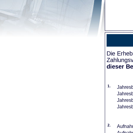
Die Erheb
Zahlungsv
dieser Be
1.
Jahresb
Jahresb
Jahresb
Jahresb
2.
Aufnahm
Aufnahm