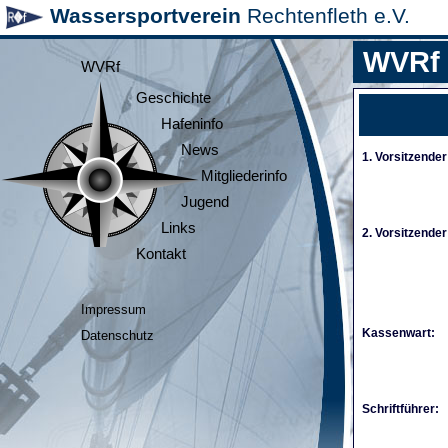
Wassersportverein
Rechtenfleth e.V.
WVRf
WVRf
Geschichte
Hafeninfo
News
1. Vorsitzender
Mitgliederinfo
Jugend
Links
2. Vorsitzender
Kontakt
Impressum
Kassenwart:
Datenschutz
Schriftführer: