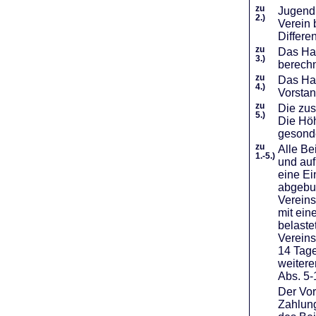
zu
Jugendl
2.)
Verein 
Differe
zu
Das Haf
3.)
berechn
zu
Das Hal
4.)
Vorstan
zu
Die zus
5.)
Die Höh
gesond
zu
Alle Be
1.-5.)
und auf
eine Ei
abgebuc
Vereins
mit ein
belaste
Vereins
14 Tage
weiter
Abs. 5-
Der Vor
Zahlung