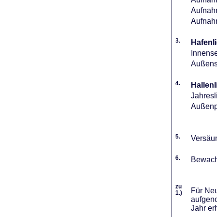
Aufnahm
Aufnah
3.
Hafenli
Innense
Außense
4.
Hallenl
Jahresl
Außenpl
5.
Versäum
6.
Bewach
zu
Für Neu
1.)
aufgeno
Jahr er