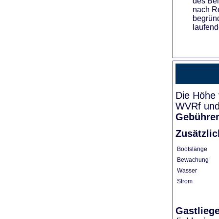
des Bei
nach Re
begründ
laufend
Die Höhe 
WVRf und 
Gebühre
Zusätzli
Bootslänge
Bewachung
Wasser
Strom
Gastlieg