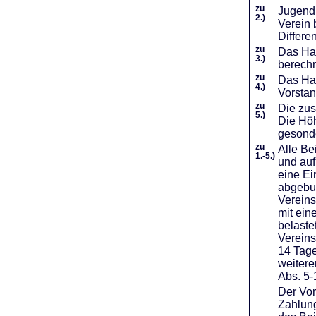
zu
Jugendl
2.)
Verein 
Differe
zu
Das Haf
3.)
berechn
zu
Das Hal
4.)
Vorstan
zu
Die zus
5.)
Die Höh
gesond
zu
Alle Be
1.-5.)
und auf
eine Ei
abgebuc
Vereins
mit ein
belaste
Vereins
14 Tage
weiter
Abs. 5-
Der Vor
Zahlung