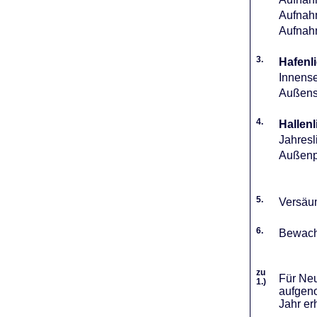
Aufnahm
Aufnah
3.
Hafenli
Innense
Außense
4.
Hallenl
Jahresl
Außenpl
5.
Versäum
6.
Bewach
zu
Für Neu
1.)
aufgeno
Jahr er