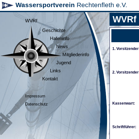
Wassersportverein
Rechtenfleth e.V.
WVRf
WVRf
Geschichte
Hafeninfo
News
1. Vorsitzender
Mitgliederinfo
Jugend
Links
2. Vorsitzender
Kontakt
Impressum
Kassenwart:
Datenschutz
Schriftführer: