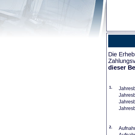
Die Erheb
Zahlungsv
dieser Be
1.
Jahresb
Jahresb
Jahresb
Jahresb
2.
Aufnahm
Aufnahm