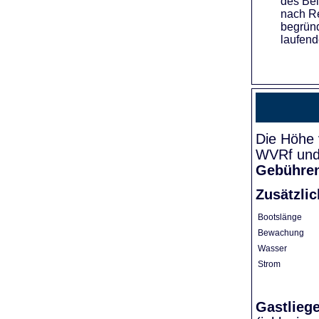
des Bei
nach Re
begründ
laufend
Die Höhe 
WVRf und 
Gebühre
Zusätzli
Bootslänge
Bewachung
Wasser
Strom
Gastlieg