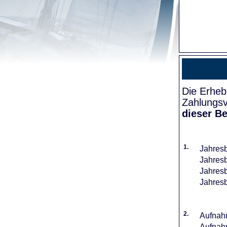
Die Erheb
Zahlungsv
dieser Be
1.
Jahresb
Jahresb
Jahresb
Jahresb
2.
Aufnahm
Aufnahm