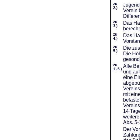
zu
Jugendl
2.)
Verein 
Differe
zu
Das Haf
3.)
berechn
zu
Das Hal
4.)
Vorstan
zu
Die zus
5.)
Die Höh
gesond
zu
Alle Be
1.-5.)
und auf
eine Ei
abgebuc
Vereins
mit ein
belaste
Vereins
14 Tage
weiter
Abs. 5-
Der Vor
Zahlung