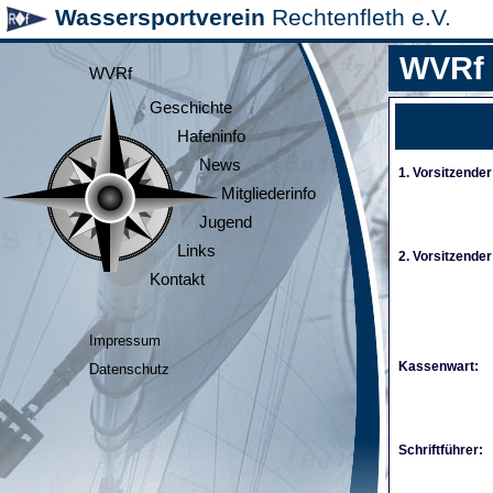
Wassersportverein
Rechtenfleth e.V.
WVRf
WVRf
Geschichte
Hafeninfo
News
1. Vorsitzender
Mitgliederinfo
Jugend
Links
2. Vorsitzender
Kontakt
Impressum
Kassenwart:
Datenschutz
Schriftführer: