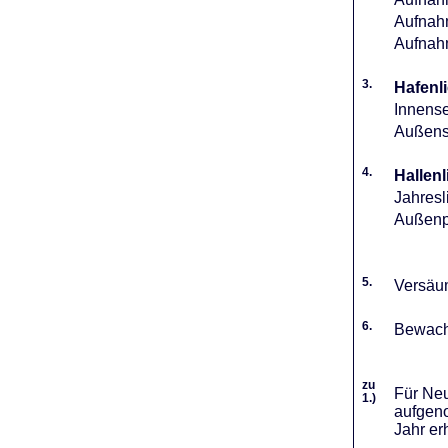
Aufnahm
Aufnah
3.
Hafenli
Innense
Außense
4.
Hallenl
Jahresl
Außenpl
5.
Versäum
6.
Bewach
zu
Für Neu
1.)
aufgeno
Jahr er