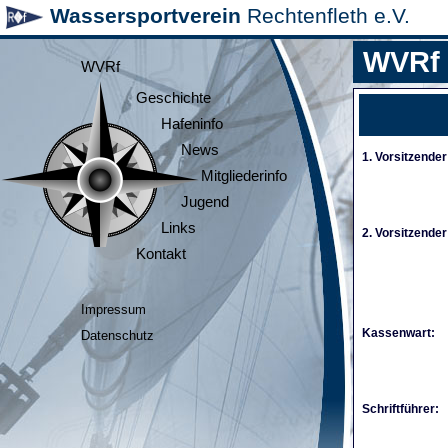
Wassersportverein
Rechtenfleth e.V.
WVRf
WVRf
Geschichte
Hafeninfo
News
1. Vorsitzender
Mitgliederinfo
Jugend
Links
2. Vorsitzender
Kontakt
Impressum
Kassenwart:
Datenschutz
Schriftführer: