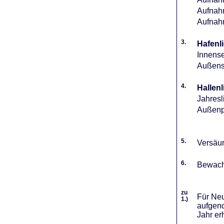
Aufnahm
Aufnah
3.
Hafenli
Innense
Außense
4.
Hallenl
Jahresl
Außenpl
5.
Versäum
6.
Bewach
zu
Für Neu
1.)
aufgeno
Jahr er