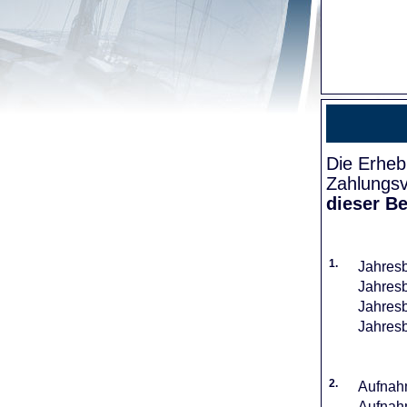
Die Erheb
Zahlungsv
dieser Be
1.
Jahresb
Jahresb
Jahresb
Jahresb
2.
Aufnahm
Aufnahm