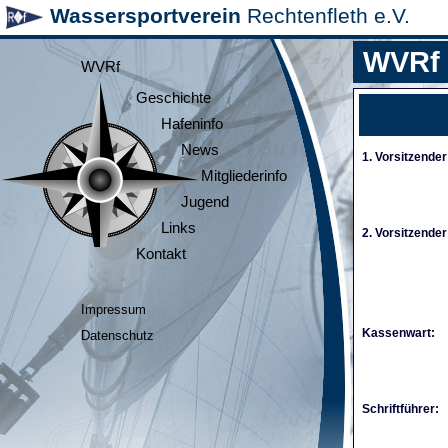
Wassersportverein
Rechtenfleth e.V.
WVRf
WVRf
Geschichte
Hafeninfo
News
1. Vorsitzender
Mitgliederinfo
Jugend
Links
2. Vorsitzender
Kontakt
Impressum
Kassenwart:
Datenschutz
Schriftführer: