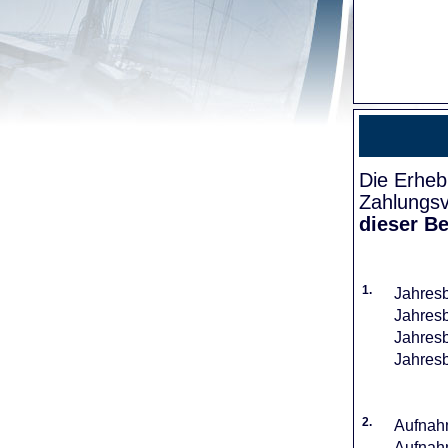
Die Erheb
Zahlungsv
dieser Be
1.
Jahresb
Jahresb
Jahresb
Jahresb
2.
Aufnahm
Aufnahm