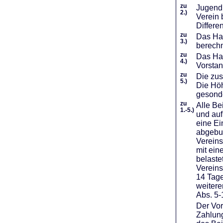
zu
Jugendl
2.)
Verein 
Differe
zu
Das Haf
3.)
berechn
zu
Das Hal
4.)
Vorstan
zu
Die zus
5.)
Die Höh
gesond
zu
Alle Be
1.-5.)
und auf
eine Ei
abgebuc
Vereins
mit ein
belaste
Vereins
14 Tage
weiter
Abs. 5-
Der Vor
Zahlung