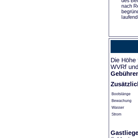
des Bei
nach Re
begründ
laufend
Die Höhe 
WVRf und 
Gebühre
Zusätzli
Bootslänge
Bewachung
Wasser
Strom
Gastlieg