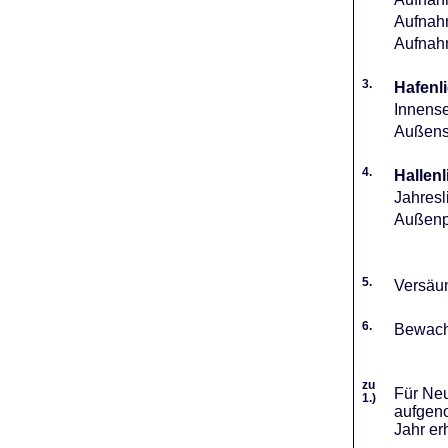
Aufnahm
Aufnah
3.
Hafenli
Innense
Außense
4.
Hallenl
Jahresl
Außenpl
5.
Versäum
6.
Bewach
zu
Für Neu
1.)
aufgeno
Jahr er