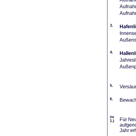
Aufnahm
Aufnah
3.
Hafenli
Innense
Außense
4.
Hallenl
Jahresl
Außenpl
5.
Versäum
6.
Bewach
zu
Für Neu
1.)
aufgeno
Jahr er