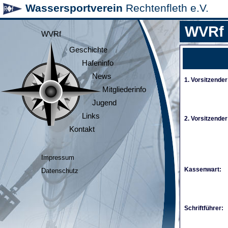
Wassersportverein
Rechtenfleth e.V.
WVRf
WVRf
Geschichte
Hafeninfo
News
1. Vorsitzender
Mitgliederinfo
Jugend
Links
2. Vorsitzender
Kontakt
Impressum
Kassenwart:
Datenschutz
Schriftführer: