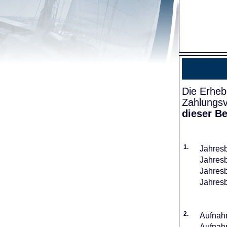
Die Erheb
Zahlungsv
dieser Be
1.
Jahresb
Jahresb
Jahresb
Jahresb
2.
Aufnahm
Aufnahm