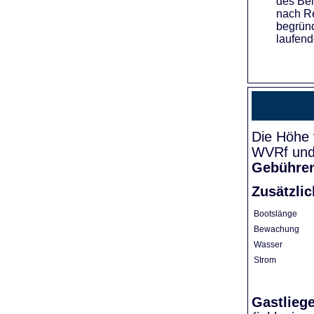
des Bei
nach Re
begründ
laufend
Die Höhe 
WVRf und 
Gebühre
Zusätzli
Bootslänge
Bewachung
Wasser
Strom
Gastlieg