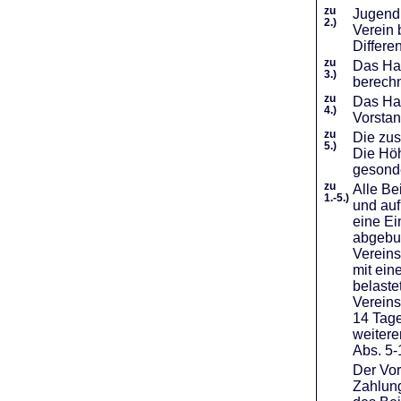
zu
Jugendl
2.)
Verein 
Differe
zu
Das Haf
3.)
berechn
zu
Das Hal
4.)
Vorstan
zu
Die zus
5.)
Die Höh
gesond
zu
Alle Be
1.-5.)
und auf
eine Ei
abgebuc
Vereins
mit ein
belaste
Vereins
14 Tage
weiter
Abs. 5-
Der Vor
Zahlung