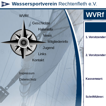
Wassersportverein
Rechtenfleth e.V.
WVRf
WVRf
Geschichte
Hafeninfo
News
1. Vorsitzender
Mitgliederinfo
Jugend
Links
2. Vorsitzender
Kontakt
Impressum
Kassenwart:
Datenschutz
Schriftführer: