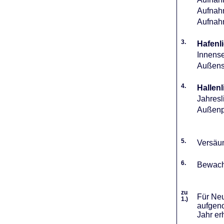
Aufnahm
Aufnah
3.
Hafenli
Innense
Außense
4.
Hallenl
Jahresl
Außenpl
5.
Versäum
6.
Bewach
zu
Für Neu
1.)
aufgeno
Jahr er