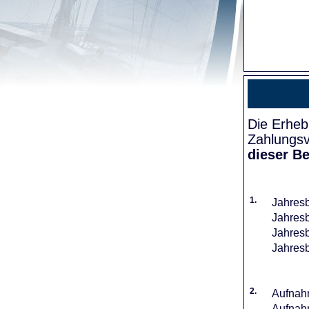
Die Erheb
Zahlungsv
dieser Be
1.
Jahresb
Jahresb
Jahresb
Jahresb
2.
Aufnahm
Aufnahm