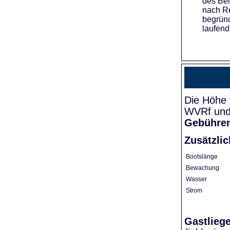
des Bei
nach Re
begründ
laufend
Die Höhe 
WVRf und 
Gebühre
Zusätzli
Bootslänge
Bewachung
Wasser
Strom
Gastlieg