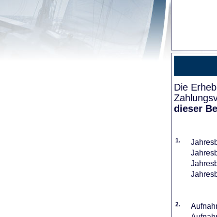
Die Erheb
Zahlungsv
dieser Be
1.
Jahresb
Jahresb
Jahresb
Jahresb
2.
Aufnahm
Aufnahm