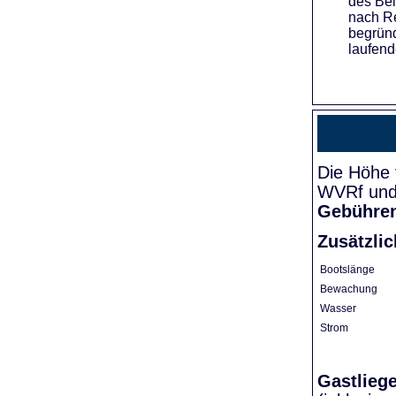
des Bei
nach Re
begründ
laufend
Die Höhe 
WVRf und 
Gebühre
Zusätzli
Bootslänge
Bewachung
Wasser
Strom
Gastlieg