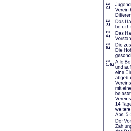
zu
Jugendl
2.)
Verein 
Differe
zu
Das Haf
3.)
berechn
zu
Das Hal
4.)
Vorstan
zu
Die zus
5.)
Die Höh
gesond
zu
Alle Be
1.-5.)
und auf
eine Ei
abgebuc
Vereins
mit ein
belaste
Vereins
14 Tage
weiter
Abs. 5-
Der Vor
Zahlung