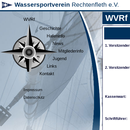
Wassersportverein
Rechtenfleth e.V.
WVRf
WVRf
Geschichte
Hafeninfo
News
1. Vorsitzender
Mitgliederinfo
Jugend
Links
2. Vorsitzender
Kontakt
Impressum
Kassenwart:
Datenschutz
Schriftführer: