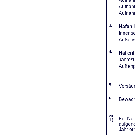
Aufnahm
Aufnah
3.
Hafenli
Innense
Außense
4.
Hallenl
Jahresl
Außenpl
5.
Versäum
6.
Bewach
zu
Für Neu
1.)
aufgeno
Jahr er