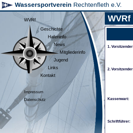
Wassersportverein
Rechtenfleth e.V.
WVRf
WVRf
Geschichte
Hafeninfo
News
1. Vorsitzender
Mitgliederinfo
Jugend
Links
2. Vorsitzender
Kontakt
Impressum
Kassenwart:
Datenschutz
Schriftführer: