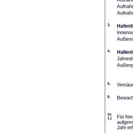
Aufnahm
Aufnah
3.
Hafenli
Innense
Außense
4.
Hallenl
Jahresl
Außenpl
5.
Versäum
6.
Bewach
zu
Für Neu
1.)
aufgeno
Jahr er