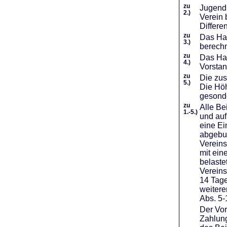
zu
Jugendl
2.)
Verein 
Differe
zu
Das Haf
3.)
berechn
zu
Das Hal
4.)
Vorstan
zu
Die zus
5.)
Die Höh
gesond
zu
Alle Be
1.-5.)
und auf
eine Ei
abgebuc
Vereins
mit ein
belaste
Vereins
14 Tage
weiter
Abs. 5-
Der Vor
Zahlung