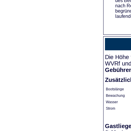
des Bei
nach Re
begründ
laufend
Die Höhe 
WVRf und 
Gebühre
Zusätzli
Bootslänge
Bewachung
Wasser
Strom
Gastlieg