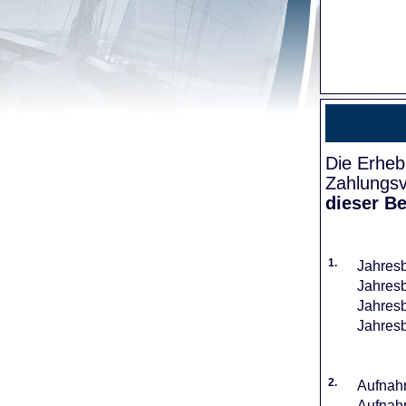
Die Erheb
Zahlungsv
dieser Be
1.
Jahresb
Jahresb
Jahresb
Jahresb
2.
Aufnahm
Aufnahm