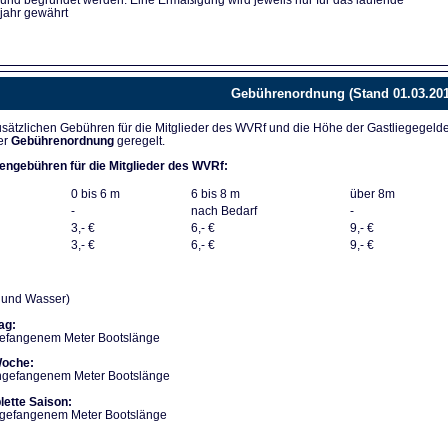
 und begründet werden. Eine Ermäßigung wird jeweils nur für das laufende
jahr gewährt
Gebührenordnung (Stand 01.03.201
sätzlichen Gebühren für die Mitglieder des WVRf und die Höhe der Gastliegegeld
er
Gebührenordnung
geregelt.
engebühren für die Mitglieder des WVRf:
0 bis 6 m
6 bis 8 m
über 8m
-
nach Bedarf
-
3,- €
6,- €
9,- €
3,- €
6,- €
9,- €
m und Wasser)
ag:
gefangenem Meter Bootslänge
Woche:
angefangenem Meter Bootslänge
lette Saison:
angefangenem Meter Bootslänge