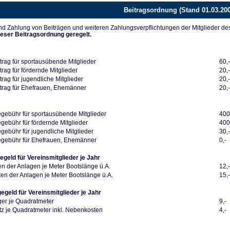
Beitragsordnung (Stand 01.03.20
d Zahlung von Beiträgen und weiteren Zahlungsverpflichtungen der Mitglieder de
ieser Beitragsordnung geregelt.
trag für sportausübende Mitglieder
60,
rag für fördernde Mitglieder
20,
rag für jugendliche Mitglieder
20,
trag für Ehefrauen, Ehemänner
20,
ebühr für sportausübende Mitglieder
400
ebühr für fördernde Mitglieder
400
ebühr für jugendliche Mitglieder
30,
gebühr für Ehefrauen, Ehemänner
0,-
egeld für Vereinsmitglieder je Jahr
en der Anlagen je Meter Bootslänge ü.A.
12,
en der Anlagen je Meter Bootslänge ü.A.
15,
gegeld für Vereinsmitglieder je Jahr
ger je Quadratmeter
9,-
z je Quadratmeter inkl. Nebenkosten
4,-