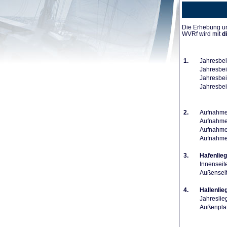
Die Erhebung un
WVRf wird mit
d
1.
Jahresbei
Jahresbeit
Jahresbeit
Jahresbei
2.
Aufnahmeg
Aufnahmeg
Aufnahmeg
Aufnahme
3.
Hafenlieg
Innenseit
Außenseit
4.
Hallenlie
Jahreslie
Außenplat