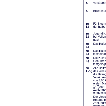
5.
Versäumni
6.
Bewachung
zu
Für Neumi
1.)
der halbe
zu
Jugendlic
2.)
bei Volle
nach
zu
Das Hafen
3.)
zu
Das Halle
4.)
festgelegt
zu
Die zusät
5.)
Gebühren 
festgelegt
zu
Alle Beit
1.-5.)
des Verei
die Beträ
Vereinsko
von 3,00 
ersten Ma
14 Tagen 
Zahlungsv
eingeleit
Der Vorst
Beträge b
Zahlungsw