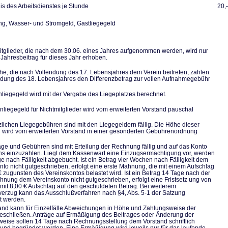
s des Arbeitsdienstes je Stunde
20,
, Wasser- und Stromgeld, Gastliegegeld
tglieder, die nach dem 30.06. eines Jahres aufgenommen werden, wird nur
 Jahresbeitrag für dieses Jahr erhoben.
he, die nach Vollendung des 17. Lebensjahres dem Verein beitreten, zahlen
ndung des 18. Lebensjahres den Differenzbetrag zur vollen Aufnahmegebühr
liegegeld wird mit der Vergabe des Liegeplatzes berechnet.
nliegegeld für Nichtmitglieder wird vom erweiterten Vorstand pauschal
zlichen Liegegebühren sind mit den Liegegeldern fällig. Die Höhe dieser
wird vom erweiterten Vorstand in einer gesonderten Gebührenordnung
räge und Gebühren sind mit Erteilung der Rechnung fällig und auf das Konto
ns einzuzahlen. Liegt dem Kassenwart eine Einzugsermächtigung vor, werden
ge nach Fälligkeit abgebucht. Ist ein Betrag vier Wochen nach Fälligkeit dem
nto nicht gutgeschrieben, erfolgt eine erste Mahnung, die mit einem Aufschlag
€ zugunsten des Vereinskontos belastet wird. Ist ein Betrag 14 Tage nach der
hnung dem Vereinskonto nicht gutgeschrieben, erfolgt eine Fristsetz ung von
mit 8,00 € Aufschlag auf den geschuldeten Betrag. Bei weiterem
erzug kann das Ausschlußverfahren nach §4, Abs. 5-1 der Satzung
et werden.
and kann für Einzelfälle Abweichungen in Höhe und Zahlungsweise der
eschließen. Anträge auf Ermäßigung des Beitrages oder Änderung der
eise sollen 14 Tage nach Rechnungsstellung dem Vorstand schriftlich