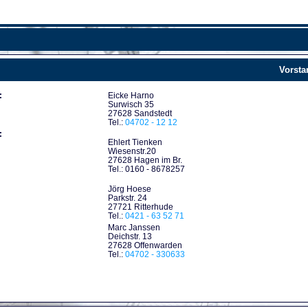
Vorsta
:
Eicke Harno
Surwisch 35
27628 Sandstedt
Tel.:
04702 - 12 12
:
Ehlert Tienken
Wiesenstr.20
27628 Hagen im Br.
Tel.: 0160 - 8678257
Jörg Hoese
Parkstr. 24
27721 Ritterhude
Tel.:
0421 - 63 52 71
Marc Janssen
Deichstr. 13
27628 Offenwarden
Tel.:
04702 - 330633