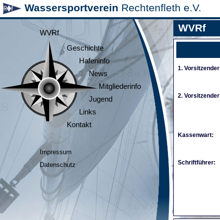
Wassersportverein
Rechtenfleth e.V.
WVRf
WVRf
Geschichte
Hafeninfo
1. Vorsitzender
News
Mitgliederinfo
2. Vorsitzender
Jugend
Links
Kontakt
Kassenwart:
Impressum
Schriftführer:
Datenschutz