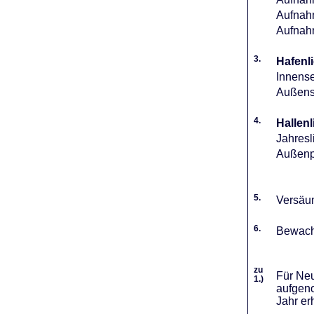
Aufnahm
Aufnah
3.
Hafenli
Innense
Außense
4.
Hallenl
Jahresl
Außenpl
5.
Versäum
6.
Bewach
zu
Für Neu
1.)
aufgeno
Jahr er