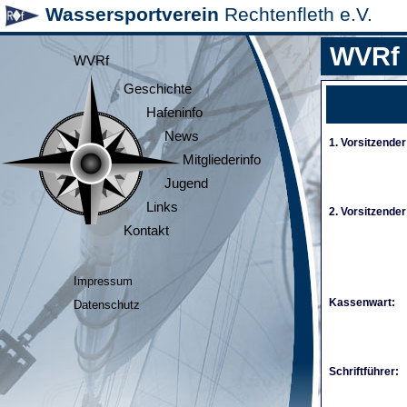
Wassersportverein
Rechtenfleth e.V.
WVRf
WVRf
Geschichte
Hafeninfo
News
1. Vorsitzender
Mitgliederinfo
Jugend
Links
2. Vorsitzender
Kontakt
Impressum
Kassenwart:
Datenschutz
Schriftführer: