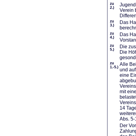
zu
Jugendl
2.)
Verein 
Differe
zu
Das Haf
3.)
berechn
zu
Das Hal
4.)
Vorstan
zu
Die zus
5.)
Die Höh
gesond
zu
Alle Be
1.-5.)
und auf
eine Ei
abgebuc
Vereins
mit ein
belaste
Vereins
14 Tage
weiter
Abs. 5-
Der Vor
Zahlung