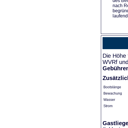
des Bei
nach Re
begründ
laufend
Die Höhe 
WVRf und 
Gebühre
Zusätzli
Bootslänge
Bewachung
Wasser
Strom
Gastlieg