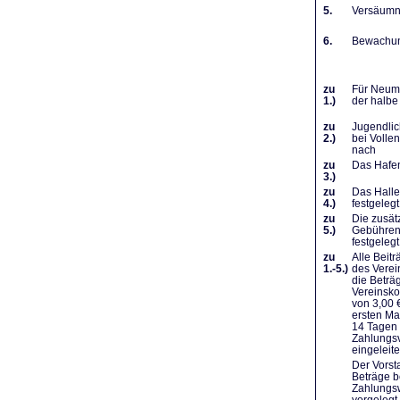
5.
Versäumni
6.
Bewachung
zu
Für Neumi
1.)
der halbe
zu
Jugendlic
2.)
bei Volle
nach
zu
Das Hafen
3.)
zu
Das Halle
4.)
festgelegt
zu
Die zusät
5.)
Gebühren 
festgelegt
zu
Alle Beit
1.-5.)
des Verei
die Beträ
Vereinsko
von 3,00 
ersten Ma
14 Tagen 
Zahlungsv
eingeleit
Der Vorst
Beträge b
Zahlungsw