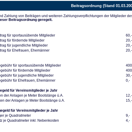
Beitragsordnung (Stand 01.03.20
d Zahlung von Beiträgen und weiteren Zahlungsverpflichtungen der Mitglieder de
ieser Beitragsordnung geregelt.
trag für sportausübende Mitglieder
60,
rag für fördernde Mitglieder
20,
rag für jugendliche Mitglieder
20,
trag für Ehefrauen, Ehemänner
20,
ebühr für sportausübende Mitglieder
400
ebühr für fördernde Mitglieder
400
ebühr für jugendliche Mitglieder
30,
gebühr für Ehefrauen, Ehemänner
0,-
egeld für Vereinsmitglieder je Jahr
en der Anlagen je Meter Bootslänge ü.A.
12,
en der Anlagen je Meter Bootslänge ü.A.
15,
gegeld für Vereinsmitglieder je Jahr
ger je Quadratmeter
9,-
z je Quadratmeter inkl. Nebenkosten
4,-