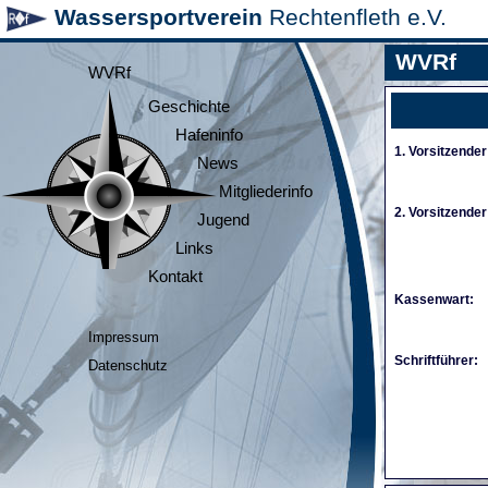
Wassersportverein
Rechtenfleth e.V.
WVRf
WVRf
Geschichte
Hafeninfo
1. Vorsitzender
News
Mitgliederinfo
2. Vorsitzender
Jugend
Links
Kontakt
Kassenwart:
Impressum
Schriftführer:
Datenschutz