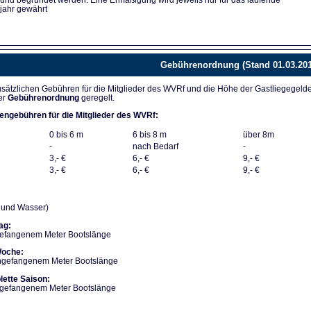
 und begründet werden. Eine Ermäßigung wird jeweils nur für das laufende
jahr gewährt
Gebührenordnung (Stand 01.03.201
sätzlichen Gebühren für die Mitglieder des WVRf und die Höhe der Gastliegegeld
er
Gebührenordnung
geregelt.
engebühren für die Mitglieder des WVRf:
0 bis 6 m
6 bis 8 m
über 8m
-
nach Bedarf
-
3,- €
6,- €
9,- €
3,- €
6,- €
9,- €
m und Wasser)
ag:
gefangenem Meter Bootslänge
Woche:
angefangenem Meter Bootslänge
lette Saison:
angefangenem Meter Bootslänge