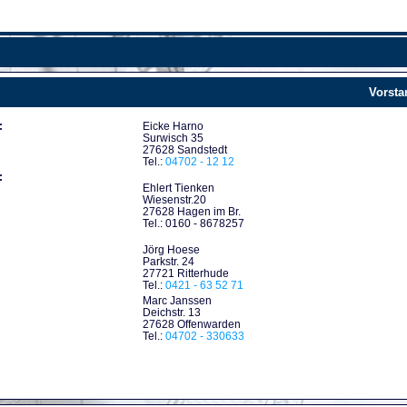
Vorsta
:
Eicke Harno
Surwisch 35
27628 Sandstedt
Tel.:
04702 - 12 12
:
Ehlert Tienken
Wiesenstr.20
27628 Hagen im Br.
Tel.: 0160 - 8678257
Jörg Hoese
Parkstr. 24
27721 Ritterhude
Tel.:
0421 - 63 52 71
Marc Janssen
Deichstr. 13
27628 Offenwarden
Tel.:
04702 - 330633