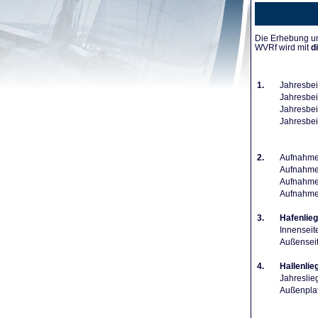
Die Erhebung un
WVRf wird mit
d
1.
Jahresbei
Jahresbeit
Jahresbeit
Jahresbei
2.
Aufnahmeg
Aufnahmeg
Aufnahmeg
Aufnahme
3.
Hafenlieg
Innenseit
Außenseit
4.
Hallenlie
Jahreslie
Außenplat