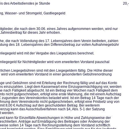
s des Arbeitsdienstes je Stunde
20,
, Wasser- und Stromgeld, Gastliegegeld
tglieder, die nach dem 30.06. eines Jahres aufgenommen werden, wird nur
 Jahresbeitrag für dieses Jahr erhoben.
he, die nach Vollendung des 17. Lebensjahres dem Verein beitreten, zahlen
ndung des 18. Lebensjahres den Differenzbetrag zur vollen Aufnahmegebühr
liegegeld wird mit der Vergabe des Liegeplatzes berechnet.
nliegegeld für Nichtmitglieder wird vom erweiterten Vorstand pauschal
zlichen Liegegebühren sind mit den Liegegeldern fällig. Die Höhe dieser
wird vom erweiterten Vorstand in einer gesonderten Gebührenordnung
räge und Gebühren sind mit Erteilung der Rechnung fällig und auf das Konto
ns einzuzahlen. Liegt dem Kassenwart eine Einzugsermächtigung vor, werden
ge nach Fälligkeit abgebucht. Ist ein Betrag vier Wochen nach Fälligkeit dem
nto nicht gutgeschrieben, erfolgt eine erste Mahnung, die mit einem Aufschlag
€ zugunsten des Vereinskontos belastet wird. Ist ein Betrag 14 Tage nach der
hnung dem Vereinskonto nicht gutgeschrieben, erfolgt eine Fristsetz ung von
mit 8,00 € Aufschlag auf den geschuldeten Betrag. Bei weiterem
erzug kann das Ausschlußverfahren nach §4, Abs. 5-1 der Satzung
et werden.
and kann für Einzelfälle Abweichungen in Höhe und Zahlungsweise der
eschließen. Anträge auf Ermäßigung des Beitrages oder Änderung der
eise sollen 14 Tage nach Rechnungsstellung dem Vorstand schriftlich