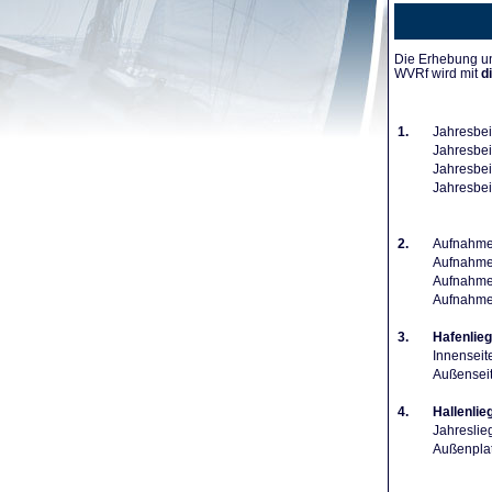
Die Erhebung un
WVRf wird mit
d
1.
Jahresbei
Jahresbeit
Jahresbeit
Jahresbei
2.
Aufnahmeg
Aufnahmeg
Aufnahmeg
Aufnahme
3.
Hafenlieg
Innenseit
Außenseit
4.
Hallenlie
Jahreslie
Außenplat