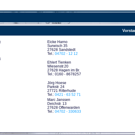
Vorsta
:
Eicke Harno
Surwisch 35
27628 Sandstedt
Tel.:
04702 - 12 12
:
Ehlert Tienken
Wiesenstr.20
27628 Hagen im Br.
Tel.: 0160 - 8678257
Jörg Hoese
Parkstr. 24
27721 Ritterhude
Tel.:
0421 - 63 52 71
Marc Janssen
Deichstr. 13
27628 Offenwarden
Tel.:
04702 - 330633