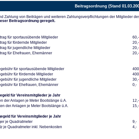
Beitragsordnung (Stand 01.03.20
d Zahlung von Beiträgen und weiteren Zahlungsverpflichtungen der Mitglieder de
ieser Beitragsordnung geregelt.
trag für sportausübende Mitglieder
60,
rag für fördernde Mitglieder
20,
rag für jugendliche Mitglieder
20,
trag für Ehefrauen, Ehemänner
20,
ebühr für sportausübende Mitglieder
400
ebühr für fördernde Mitglieder
400
ebühr für jugendliche Mitglieder
30,
gebühr für Ehefrauen, Ehemänner
0,-
egeld für Vereinsmitglieder je Jahr
en der Anlagen je Meter Bootslänge ü.A.
12,
en der Anlagen je Meter Bootslänge ü.A.
15,
gegeld für Vereinsmitglieder je Jahr
ger je Quadratmeter
9,-
z je Quadratmeter inkl. Nebenkosten
4,-