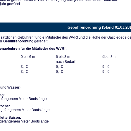
 und begründet werden. Eine Ermäßigung wird jeweils nur für das laufende
jahr gewährt
Gebührenordnung (Stand 01.03.201
sätzlichen Gebühren für die Mitglieder des WVRf und die Höhe der Gastliegegeld
er
Gebührenordnung
geregelt.
engebühren für die Mitglieder des WVRf:
0 bis 6 m
6 bis 8 m
über 8m
-
nach Bedarf
-
3,- €
6,- €
9,- €
3,- €
6,- €
9,- €
m und Wasser)
ag:
gefangenem Meter Bootslänge
Woche:
angefangenem Meter Bootslänge
lette Saison:
angefangenem Meter Bootslänge