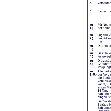
5.
Versäumni
6.
Bewachung
zu
Für Neumi
1.)
der halbe
zu
Jugendlic
2.)
bei Volle
nach
zu
Das Hafen
3.)
zu
Das Halle
4.)
festgelegt
zu
Die zusät
5.)
Gebühren 
festgelegt
zu
Alle Beit
1.-5.)
des Verei
die Beträ
Vereinsko
von 3,00 
ersten Ma
14 Tagen 
Zahlungsv
eingeleit
Der Vorst
Beträge b
Zahlungsw