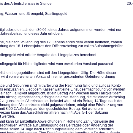
s des Arbeitsdienstes je Stunde
20,
, Wasser- und Stromgeld, Gastliegegeld
tglieder, die nach dem 30.06. eines Jahres aufgenommen werden, wird nur
 Jahresbeitrag für dieses Jahr erhoben.
he, die nach Vollendung des 17. Lebensjahres dem Verein beitreten, zahlen
ndung des 18. Lebensjahres den Differenzbetrag zur vollen Aufnahmegebühr
liegegeld wird mit der Vergabe des Liegeplatzes berechnet.
nliegegeld für Nichtmitglieder wird vom erweiterten Vorstand pauschal
zlichen Liegegebühren sind mit den Liegegeldern fällig. Die Höhe dieser
wird vom erweiterten Vorstand in einer gesonderten Gebührenordnung
räge und Gebühren sind mit Erteilung der Rechnung fällig und auf das Konto
ns einzuzahlen. Liegt dem Kassenwart eine Einzugsermächtigung vor, werden
ge nach Fälligkeit abgebucht. Ist ein Betrag vier Wochen nach Fälligkeit dem
nto nicht gutgeschrieben, erfolgt eine erste Mahnung, die mit einem Aufschlag
€ zugunsten des Vereinskontos belastet wird. Ist ein Betrag 14 Tage nach der
hnung dem Vereinskonto nicht gutgeschrieben, erfolgt eine Fristsetz ung von
mit 8,00 € Aufschlag auf den geschuldeten Betrag. Bei weiterem
erzug kann das Ausschlußverfahren nach §4, Abs. 5-1 der Satzung
et werden.
and kann für Einzelfälle Abweichungen in Höhe und Zahlungsweise der
eschließen. Anträge auf Ermäßigung des Beitrages oder Änderung der
eise sollen 14 Tage nach Rechnungsstellung dem Vorstand schriftlich