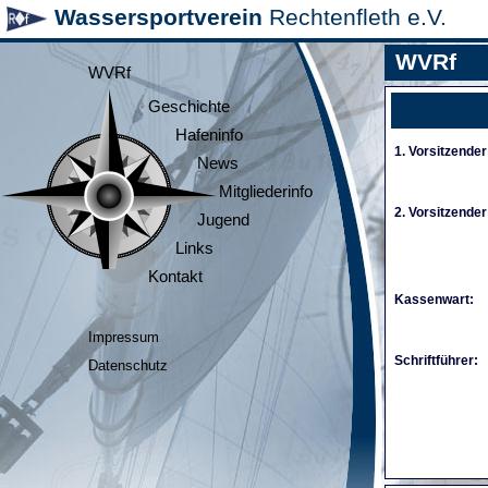
Wassersportverein
Rechtenfleth e.V.
WVRf
WVRf
Geschichte
Hafeninfo
1. Vorsitzender
News
Mitgliederinfo
2. Vorsitzender
Jugend
Links
Kontakt
Kassenwart:
Impressum
Schriftführer:
Datenschutz