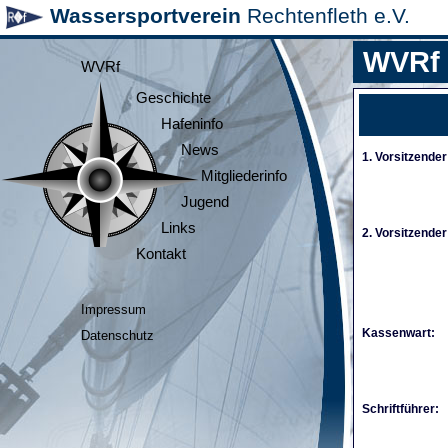
Wassersportverein
Rechtenfleth e.V.
WVRf
WVRf
Geschichte
Hafeninfo
News
1. Vorsitzender
Mitgliederinfo
Jugend
Links
2. Vorsitzender
Kontakt
Impressum
Kassenwart:
Datenschutz
Schriftführer: