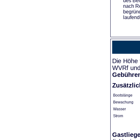
des Bei
nach Re
begründ
laufend
Die Höhe 
WVRf und 
Gebühre
Zusätzli
Bootslänge
Bewachung
Wasser
Strom
Gastlieg