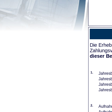
Die Erheb
Zahlungsv
dieser Be
1.
Jahresb
Jahresb
Jahresb
Jahresb
2.
Aufnahm
Aufnahm