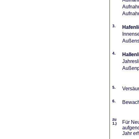
Aufnahm
Aufnah
3.
Hafenli
Innense
Außense
4.
Hallenl
Jahresl
Außenpl
5.
Versäum
6.
Bewach
zu
Für Neu
1.)
aufgeno
Jahr er