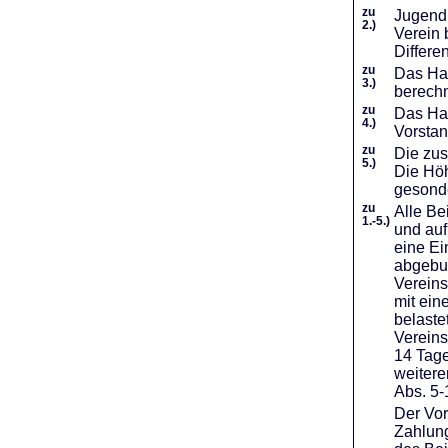
zu
Jugendl
2.)
Verein 
Differe
zu
Das Haf
3.)
berechn
zu
Das Hal
4.)
Vorstan
zu
Die zus
5.)
Die Höh
gesond
zu
Alle Be
1.-5.)
und auf
eine Ei
abgebuc
Vereins
mit ein
belaste
Vereins
14 Tage
weiter
Abs. 5-
Der Vor
Zahlung