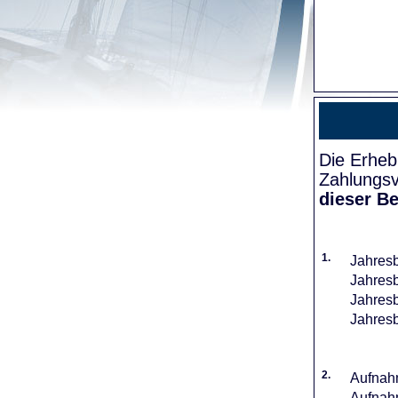
Die Erheb
Zahlungsv
dieser Be
1.
Jahresb
Jahresb
Jahresb
Jahresb
2.
Aufnahm
Aufnahm