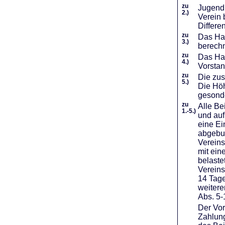
zu
Jugendl
2.)
Verein 
Differe
zu
Das Haf
3.)
berechn
zu
Das Hal
4.)
Vorstan
zu
Die zus
5.)
Die Höh
gesond
zu
Alle Be
1.-5.)
und auf
eine Ei
abgebuc
Vereins
mit ein
belaste
Vereins
14 Tage
weiter
Abs. 5-
Der Vor
Zahlung