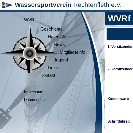
Wassersportverein
Rechtenfleth e.V.
WVRf
WVRf
Geschichte
Hafeninfo
News
1. Vorsitzender
Mitgliederinfo
Jugend
Links
2. Vorsitzender
Kontakt
Impressum
Kassenwart:
Datenschutz
Schriftführer: