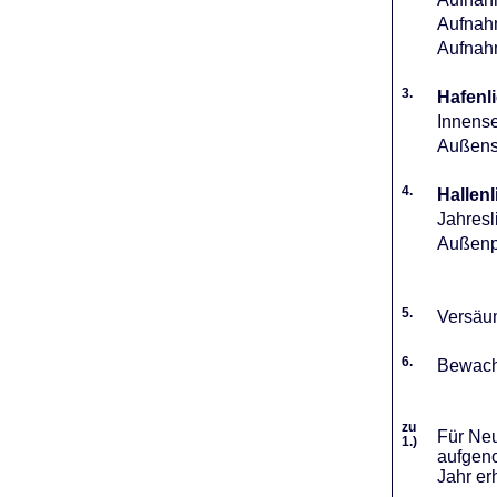
Aufnahm
Aufnah
3.
Hafenli
Innense
Außense
4.
Hallenl
Jahresl
Außenpl
5.
Versäum
6.
Bewach
zu
Für Neu
1.)
aufgeno
Jahr er