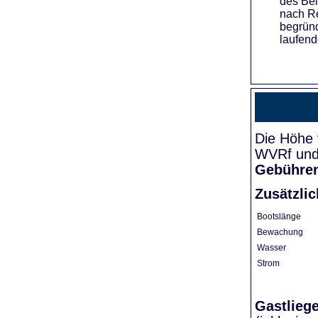
des Bei
nach Re
begründ
laufend
Die Höhe 
WVRf und 
Gebühre
Zusätzli
Bootslänge
Bewachung
Wasser
Strom
Gastlieg