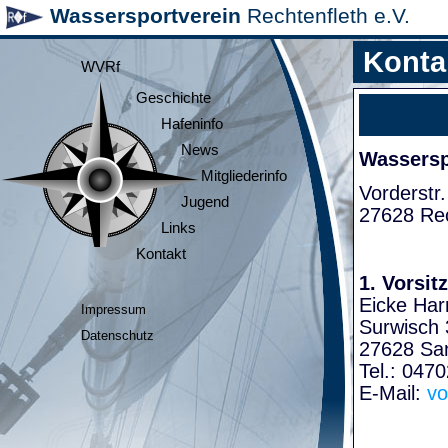
Wassersportverein
Rechtenfleth e.V.
Konta
WVRf
Geschichte
Hafeninfo
News
Wasserspo
Mitgliederinfo
Vorderstr.
Jugend
27628 Rec
Links
Kontakt
1. Vorsit
Eicke Har
Impressum
Surwisch 
Datenschutz
27628 Sa
Tel.: 047
E-Mail:
vo