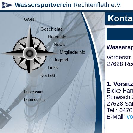
Wassersportverein
Rechtenfleth e.V.
Konta
WVRf
Geschichte
Hafeninfo
News
Wasserspo
Mitgliederinfo
Vorderstr.
Jugend
27628 Rec
Links
Kontakt
1. Vorsit
Eicke Har
Impressum
Surwisch 
Datenschutz
27628 Sa
Tel.: 047
E-Mail:
vo