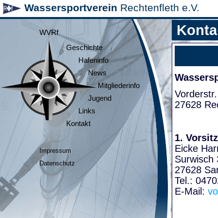
Wassersportverein
Rechtenfleth e.V.
Konta
WVRf
Geschichte
Hafeninfo
News
Wasserspo
Mitgliederinfo
Vorderstr.
Jugend
27628 Rec
Links
Kontakt
1. Vorsit
Eicke Har
Impressum
Surwisch 
Datenschutz
27628 Sa
Tel.: 047
E-Mail:
vo