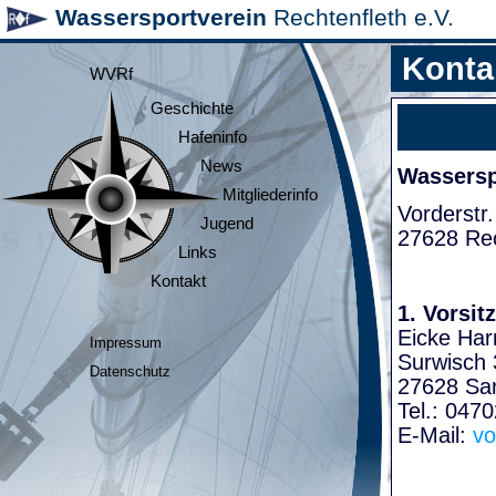
Wassersportverein
Rechtenfleth e.V.
Konta
WVRf
Geschichte
Hafeninfo
News
Wasserspo
Mitgliederinfo
Vorderstr.
Jugend
27628 Rec
Links
Kontakt
1. Vorsit
Eicke Har
Impressum
Surwisch 
Datenschutz
27628 Sa
Tel.: 047
E-Mail:
vo