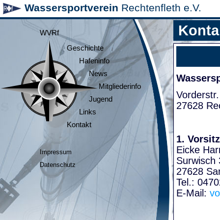
Wassersportverein
Rechtenfleth e.V.
Konta
WVRf
Geschichte
Hafeninfo
News
Wasserspo
Mitgliederinfo
Vorderstr.
Jugend
27628 Rec
Links
Kontakt
1. Vorsit
Eicke Har
Impressum
Surwisch 
Datenschutz
27628 Sa
Tel.: 047
E-Mail:
vo